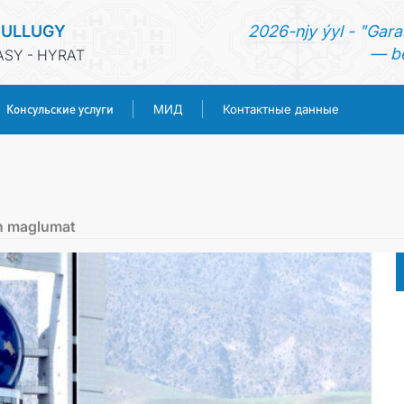
SULLUGY
2026-njy ýyl - "Gara
— be
SY - HYRAT
Консульские услуги
МИД
Контактные данные
ГЛАВНАЯ
НОВОСТИ
in maglumat
ТУРКМЕНИСТАН
КОНСУЛЬСКИЕ УСЛУГИ
МИД
КОНТАКТНЫЕ ДАННЫЕ