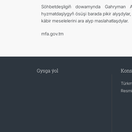
Söhbetdeşligiň dowamynda Gahryman A
hyzmatdaşlygyň ösüşi barada pikir alyşdylar,
käbir meselelerini ara alyp maslahatlaşdylar.
mfa.gov.tm
Gysga ýol
Kons
Türkm
Resmi