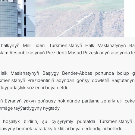
halkynyň Milli Lideri, Türkmenistanyň Halk Maslahatynyň Ba
lam Respublikasynyň Prezidenti Masud Pezeşkianyň arasynda te
 Halk Maslahatynyň Başlygy Bender-Abbas portunda bolup 
rkmenistanyň Prezidentiniň adyndan goňşy döwletiň Baştutany
ýgudaşlyk sözlerini beýan etdi.
nyň Eýranyň ýakyn goňşusy hökmünde partlama zerarly ejir çeke
ermäge taýýardygyny nygtady.
 hoşallyk bildirip, şu çylşyrymly pursatda Türkmenistanyň
dawyny bermek baradaky teklibini beýan edendigini belledi.