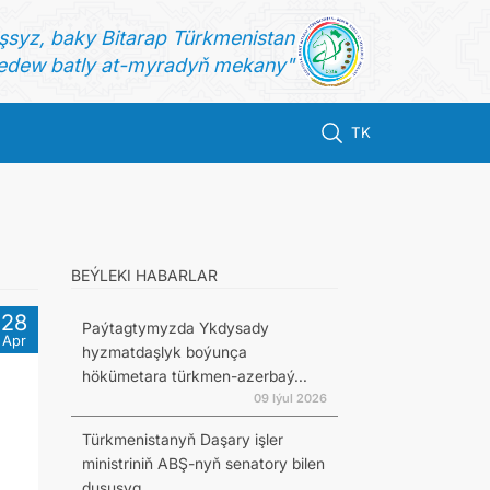
şsyz, baky Bitarap Türkmenistan
dew batly at-myradyň mekany"
TK
BEÝLEKI HABARLAR
28
Paýtagtymyzda Ykdysady
Apr
hyzmatdaşlyk boýunça
hökümetara türkmen-azerbaý...
09 Iýul 2026
Türkmenistanyň Daşary işler
ministriniň ABŞ-nyň senatory bilen
duşuşyg...