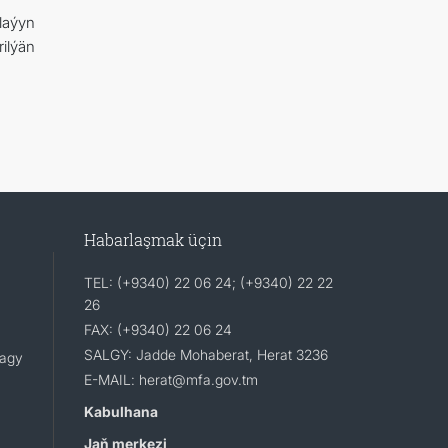
laýyn
rilýän
Habarlaşmak üçin
TEL: (+9340) 22 06 24; (+9340) 22 22
26
FAX: (+9340) 22 06 24
SALGY: Jadde Mohaberat, Herat 3236
lagy
E-MAIL: herat@mfa.gov.tm
Kabulhana
Jaň merkezi