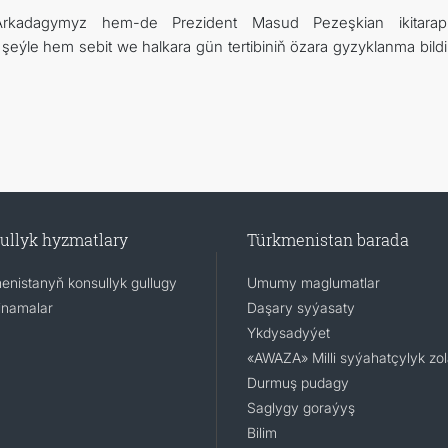
rkadagymyz hem-de Prezident Masud Pezeşkian ikitarap
 şeýle hem sebit we halkara gün tertibiniň özara gyzyklanma bildi
ullyk hyzmatlary
Türkmenistan barada
enistanyň konsullyk gullugy
Umumy maglumatlar
namalar
Daşary syýasaty
Ykdysadyýet
«AWAZA» Milli syýahatçylyk zo
Durmuş pudagy
Saglygy goraýyş
Bilim