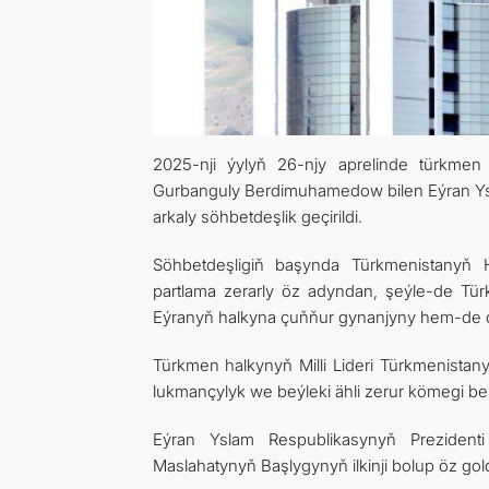
2025-nji ýylyň 26-njy aprelinde türkmen 
Gurbanguly Berdimuhamedow bilen Eýran Ys
arkaly söhbetdeşlik geçirildi.
Söhbetdeşligiň başynda Türkmenistanyň
partlama zerarly öz adyndan, şeýle-de Tü
Eýranyň halkyna çuňňur gynanjyny hem-de du
Türkmen halkynyň Milli Lideri Türkmenista
lukmançylyk we beýleki ähli zerur kömegi b
Eýran Yslam Respublikasynyň Prezidenti
Maslahatynyň Başlygynyň ilkinji bolup öz gol