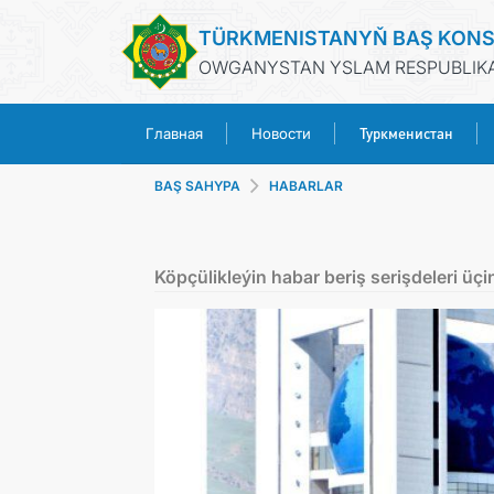
TÜRKMENISTANYŇ BAŞ KON
OWGANYSTAN YSLAM RESPUBLIKA
Туркменистан
Главная
Новости
BAŞ SAHYPA
HABARLAR
Köpçülikleýin habar beriş serişdeleri üç