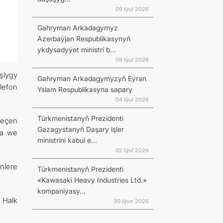
09 Iýul 2026
Gahryman Arkadagymyz
Azerbaýjan Respublikasynyň
ykdysadyýet ministri b...
08 Iýul 2026
şlygy
Gahryman Arkadagymyzyň Eýran
lefon
Yslam Respublikasyna sapary
04 Iýul 2026
Türkmenistanyň Prezidenti
geçen
Gazagystanyň Daşary işler
na we
ministrini kabul e...
02 Iýul 2026
nlere
Türkmenistanyň Prezidenti
«Kawasaki Heavy Industries Ltd.»
kompaniýasy...
 Halk
30 Iýun 2026