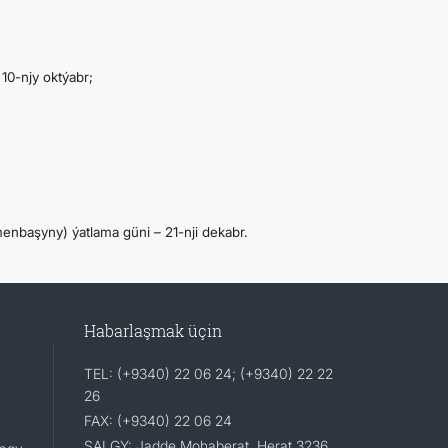
10-njy oktýabr;
enbaşyny) ýatlama güni – 21-nji dekabr.
Habarlaşmak üçin
TEL: (+9340) 22 06 24; (+9340) 22 22
26
FAX: (+9340) 22 06 24
SALGY: Jadde Mohaberat, Herat 3236