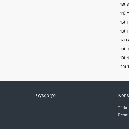
13) B
14) Ý
15) 
16) 
17) 
18) H
19) N
20) 
Gysga ýol
Kons
Türkm
Resmi