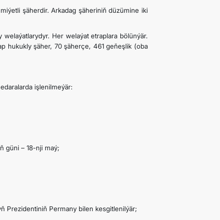
iýetli şäherdir. Arkadag şäheriniň düzümine iki
elaýatlarydyr. Her welaýat etraplara bölünýär.
rap hukukly şäher, 70 şäherçe, 461 geňeşlik (oba
edaralarda işlenilmeýär:
 güni – 18-nji maý;
Prezidentiniň Permany bilen kesgitlenilýär;