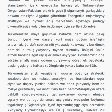
Günden we ýelden elektrik energiýasyny öndürýän
stansiýanyň, içerki energetika halkasynyň, Türkmenistan-
Owganystan-Pakistan elektrik geçiriji ulgamynyň gurluşyklary
dowam etdirilýär. Aşgabat şäherinde Energetika enjamlaryny
abatlaýyş we hyzmat ediş merkeziniň açylmagy pudagy
diwersifikasiýa ýoly bilen ösdürmek üçin şertleri döredýär.
Türkmenistan maýa goýumlar babatda hem özüne çekiji
ýurtdur. Içerki we daşary ýurt maýa goýum işjeň­ligini
artdyrmak, ýurduň sebitleriniň ykdysady kuwwatyny berkitmek
hem-de durmuş-ykdysady taýdan durnukly ösüşini üpjün
etmek babatda ägirt uly işler amala aşyrylýar. Döwletimiziň öňe
sürýän amatly maýa goýum gurşawyny döretmek babatdaky
başlangyçlaryna halkara reýtinglerde ýokary baha berilýär.
Türkmenistan anyk kesgitlenen ugurlar boýunça strategiki
wezipelerden we maksatnamalaýyn resminamalardan ugur
alýar we daşary ýurtlar, halkara we sebit ykdysady hem-de
maliýe guramalary we institutlary bilen hemmetaraplaýyn özara
bähbitli söwda-ykdysady gatnaşyklaryny dowam etmäge
ygrarly we bu ugurda amala aşyrylmaly wezipeler boýunça
tagallalary güýçlendirýär. Işjeň hyzmatdaşlygy alyp barmakda
Ykdysady Hyzmatdaşlyk we Ösüş Guramasy, Halkara Pul