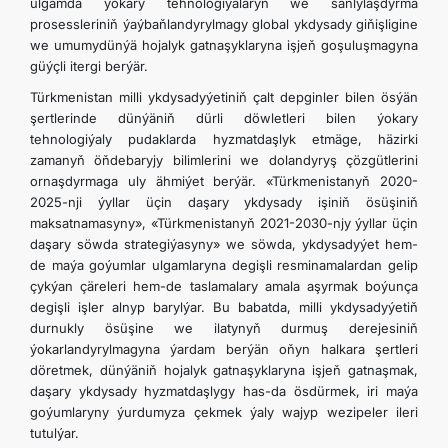
ulgamda ýokary tehnologiýalaryň we sanlylaşdyrma
prosessleriniň ýaýbaňlandyrylmagy global ykdysady giňişligine
we umumydünýä hojalyk gatnaşyklaryna işjeň goşuluşmagyna
güýçli itergi berýär.
Türkmenistan milli ykdysadyýetiniň çalt depginler bilen ösýän
şertlerinde dünýäniň dürli döwletleri bilen ýokary
tehnologiýaly pudaklarda hyzmatdaşlyk etmäge, häzirki
zamanyň öňdebaryjy bilimlerini we dolandyryş çözgütlerini
ornaşdyrmaga uly ähmiýet berýär. «Türkmenistanyň 2020-
2025-nji ýyllar üçin daşary ykdysady işiniň ösüşiniň
maksatnamasyny», «Türkmenistanyň 2021-2030-njy ýyllar üçin
daşary söwda strategiýasyny» we söwda, ykdysadyýet hem-
de maýa goýumlar ulgamlaryna degişli resminamalardan gelip
çykýan çäreleri hem-de taslamalary amala aşyrmak boýunça
degişli işler alnyp barylýar. Bu babatda, milli ykdysadyýetiň
durnukly ösüşine we ilatynyň durmuş derejesiniň
ýokarlandyrylmagyna ýardam berýän oňyn halkara şertleri
döretmek, dünýäniň hojalyk gatnaşyklaryna işjeň gatnaşmak,
daşary ykdysady hyzmatdaşlygy has-da ösdürmek, iri maýa
goýumlaryny ýurdumyza çekmek ýaly wajyp wezipeler ileri
tutulýar.