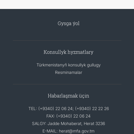
Gysga ýol
Konsullyk hyzmatlary
Türkmenistanyň konsullyk gullugy
Resminamalar
Habarlaşmak üçin
TEL: (+9340) 22 06 24; (+9340) 22 22 26
FAX: (+9340) 22 06 24
SALGY: Jadde Mohaberat, Herat 3236
E-MAIL: herat@mfa.gov.tm