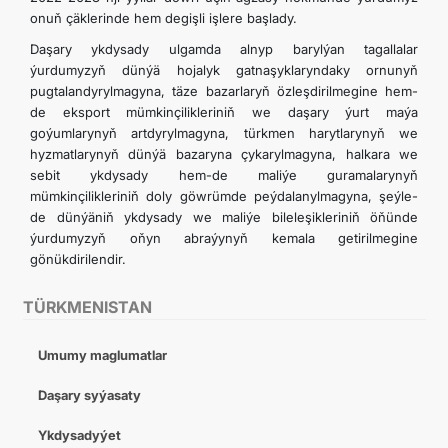
onuň çäklerinde hem degişli işlere başlady.
Daşary ykdysady ulgamda alnyp barylýan tagallalar
ýurdumyzyň dünýä hojalyk gatnaşyklaryndaky ornunyň
pugtalandyrylmagyna, täze bazarlaryň özleşdirilmegine hem-
de eksport mümkinçilikleriniň we daşary ýurt maýa
goýumlarynyň artdyrylmagyna, türkmen harytlarynyň we
hyzmatlarynyň dünýä bazaryna çykarylmagyna, halkara we
sebit ykdysady hem-de maliýe guramalarynyň
mümkinçilikleriniň doly göwrümde peýdalanylmagyna, şeýle-
de dünýäniň ykdysady we maliýe bileleşikleriniň öňünde
ýurdumyzyň oňyn abraýynyň kemala getirilmegine
gönükdirilendir.
TÜRKMENISTAN
Umumy maglumatlar
Daşary syýasaty
Ykdysadyýet