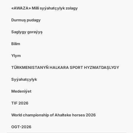
«AWAZA» Milli syýahatçylyk zolagy
Durmuş pudagy
Saglygy goraýyş
Bilim
Ylym
TÜRKMENISTANYŇ HALKARA SPORT HYZMATDAŞLYGY
Syýahatçylyk
Medeniýet
TIF 2026
World championship of Ahalteke horses 2026
OGT-2026