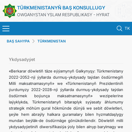
TÜRKMENISTANYŇ BAŞ KONSULLUGY
OWGANYSTAN YSLAM RESPUBLIKASY - HYRAT
TK
BAŞ SAHYPA
TÜRKMENISTAN
BAŞ SAHYPA
HABARLAR
Ykdysadyýet
«Berkarar döwletiň täze eýýamynyň Galkynyşy: Türkmenistany
TÜRKMENISTAN
2022-2052-nji ýyllarda durmuş-ykdysady taýdan ösdürmegiň
Milli maksatnamasynyň» we «Türkmenistanyň Prezidentiniň
ýurdumyzy 2022-2028-nji ýyllarda durmuş-ykdysady taýdan
KONSULLYK HYZMATLARY
ösdürmek boýunça maksatnamasynyň» wezipelerine
laýyklykda, Türkmenistanyň bitaraplyk syýasaty ählumumy
DIM
strategik möhüm gural hökmünde dünýä we sebit döwletleri,
şeýle hem abraýly halkara guramalary bilen hyzmatdaşlygy
mundan beýläk-de ösdürmäge gönükdirilendir. Döwletiň milli
ARAGATNAŞYK
ykdysadyýetiniň diwersifikasiýa ýoly bilen alnyp barylmagy we