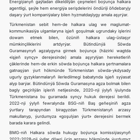
Energiýanyň gaýtadan dikeldilýän çeşmeleri boýunça halkara
agentligi, şeýle hem energiýa serişdelerini öndüriji öňdebaryjy
daşary ýurt kompaniýalary bilen hyzmatdaşlygy amala aşyrýar.
Türkmenistan sebit hem-de halkara ulag we maglumat-
kommunikasiýa ulgamlaryna işjeň goşulmak ugrundaky işlerini
dowam etmek bilen, özüniň halkara ulag-üstaşyr
mümkinçiliklerini artdyrýar. Bütindünýä Söwda
Guramasynyň
agzalygyna
girmek boýunça (häzirki wagtda
«işjeň synçy» derejesinde) amala aşyrylýan hereketleriň
çäklerinde hem-de erkin söwda boýunça halkara şertnamalara
gatnaşýan ýurt hökmünde Türkmenistan söwda-ykdysady
ugurly gyzyklanmalaryň ilerledilmegi babatynda işjeň syýasat
alyp barýar. Bütindünýä Söwda Guramasyna agza bolmak bilen
bagly geçirilýän işleriň netijesinde, 2020-nji ýylyň iýulynda
Türkmenistana bu guramada synçy hukuk derejesi berildi.
2022-nji ýylyň fewralynda BSG-niň Baş geňeşiniň agza
ýurtlary tarapyndan biragyzdan Türkmenistanyň arzasy
makullanyp, ýurdumyza «goşulýan ýurt» derejesini bermek
barada karara gelindi.
BMG-niň Halkara söwda hukugy boýunça komissiýasynyň
2022-2028-nji ýyllar döwri üçin agzasy hökmünde ýurdumyz