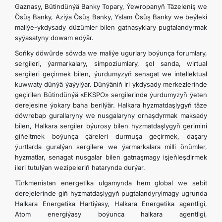
Gaznasy, Bütindünýä Banky Topary, Ýewropanyň Täzeleniş we
Ösüş Banky, Aziýa Ösüş Banky, Yslam Ösüş Banky we beýleki
maliýe-ykdysady düzümler bilen gatnaşyklary pugtalandyrmak
syýasatyny dowam edýär.
Soň­ky döwürde söwda we maliýe ugurlary boýunça forumlary,
sergileri, ýarmarkalary, simpoziumlary, şol sanda, wirtual
sergileri geçirmek bilen, ýurdumyzyň senagat we intellektual
kuwwaty dünýä ýaýylýar. Dünýäniň iri ykdysady merkezlerinde
geçirilen Bütindünýä «EKSPO» sergilerinde ýurdumyzyň ýeten
derejesine ýokary baha berilýär. Halkara hyzmatdaşlygyň täze
döwrebap gurallaryny we nusgalaryny ornaşdyrmak maksady
bilen, Halkara sergiler býurosy bilen hyzmatdaşlygyň gerimini
gi­ňeltmek boýunça çäreleri durmuşa geçirmek, daşary
ýurtlarda guralýan sergilere we ýarmarkalara milli önümler,
hyzmatlar, senagat nusgalar bilen gatnaşmagy işjeňleşdirmek
ileri tutulýan wezipeleriň hatarynda durýar.
Türkmenistan energetika ulgamynda hem global we sebit
derejelerinde giň hyzmatdaşlygyň pugtalandyrylmagy ugrunda
Halkara Energetika Hartiýasy, Halkara Energetika agentligi,
Atom energiýasy boýunca halkara agentligi,