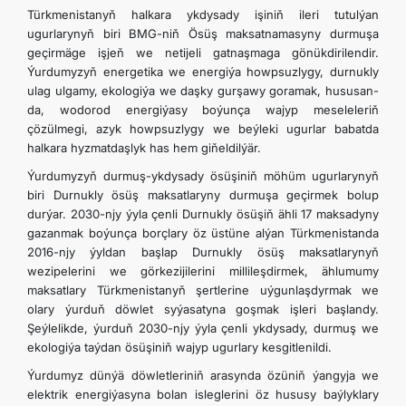
Türkmenistanyň halkara ykdysady işiniň ileri tutulýan
ugurlarynyň biri BMG-niň Ösüş maksatnamasyny durmuşa
geçirmäge işjeň we netijeli gatnaşmaga gönükdirilendir.
Ýurdumyzyň energetika we energiýa howpsuzlygy, durnukly
ulag ulgamy, ekologiýa we daşky gurşawy goramak, hususan-
da, wodorod energiýasy boýunça wajyp meseleleriň
çözülmegi, azyk howpsuzlygy we beýleki ugurlar babatda
halkara hyzmatdaşlyk has hem giňeldilýär.
Ýurdumyzyň durmuş-ykdysady ösüşiniň möhüm ugurlarynyň
biri Durnukly ösüş maksatlaryny durmuşa geçirmek bolup
durýar. 2030-njy ýyla çenli Durnukly ösüşiň ähli 17 maksadyny
gazanmak boýunça borçlary öz üstüne alýan Türkmenistanda
2016-njy ýyldan başlap Durnukly ösüş maksatlarynyň
wezipelerini we görkezijilerini millileşdirmek, ählumumy
maksatlary Türkmenistanyň şertlerine uýgunlaşdyrmak we
olary ýurduň döwlet syýasatyna goşmak işleri başlandy.
Şeýlelikde, ýurduň 2030-njy ýyla çenli ykdysady, durmuş we
ekologiýa taýdan ösüşiniň wajyp ugurlary kesgitlenildi.
Ýurdumyz dünýä döwletleriniň arasynda özüniň ýangyja we
elektrik energiýasyna bolan isleglerini öz hususy baýlyklary