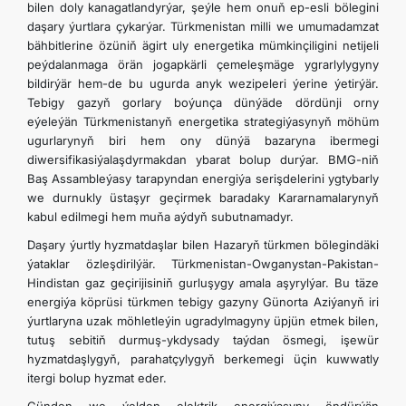
bilen doly kanagatlandyrýar, şeýle hem onuň ep-esli bölegini
daşary ýurtlara çykarýar. Türkmenistan milli we umumadamzat
bähbitlerine özüniň ägirt uly energetika mümkinçiligini netijeli
peýdalanmaga örän jogapkärli çemeleşmäge ygrarlylygyny
bildirýär hem-de bu ugurda anyk wezipeleri ýerine ýetirýär.
Tebigy gazyň gorlary boýunça dünýäde dördünji orny
eýeleýän Türkmenistanyň energetika strategiýasynyň möhüm
ugurlarynyň biri hem ony dünýä bazaryna ibermegi
diwersifikasiýalaşdyrmakdan ybarat bolup durýar. BMG-niň
Baş Assambleýasy tarapyndan energiýa serişdelerini ygtybarly
we durnukly üstaşyr geçirmek baradaky Kararnamalarynyň
kabul edilmegi hem muňa aýdyň subutnamadyr.
Daşary ýurtly hyzmatdaşlar bilen Hazaryň türkmen bölegindäki
ýataklar özleşdirilýär. Türkmenistan-Owganystan-Pakistan-
Hindistan gaz geçirijisiniň gurluşygy amala aşyrylýar. Bu täze
energiýa köprüsi türkmen tebigy gazyny Günorta Aziýanyň iri
ýurtlaryna uzak möhletleýin ugradylmagyny üpjün etmek bilen,
tutuş sebitiň durmuş-ykdysady taýdan ösmegi, işewür
hyzmatdaşlygyň, parahatçylygyň berkemegi üçin kuwwatly
itergi bolup hyzmat eder.