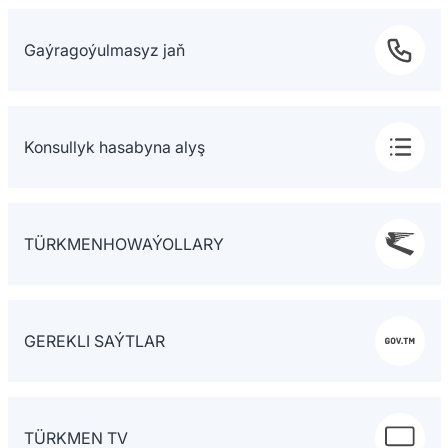
Gaýragoýulmasyz jaň
Konsullyk hasabyna alyş
TÜRKMENHOWAÝOLLARY
GEREKLI SAÝTLAR
TÜRKMEN TV