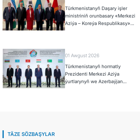
Türkmenistanyň Daşary işler
ministriniň orunbasary «Merkezi
Aziýa – Koreýa Respublikasy»
hyzmatdaşlyk forumynyň ýokary
derejeli wezipeli adamlarynyň
mejlisine gatnaşdy
01 Awgust 2026
Türkmenistanyň hormatly
Prezidenti Merkezi Aziýa
ýurtlarynyň we Azerbaýjan
Respublikasynyň döwlet
Baştutanlarynyň resmi däl
konsultatiw duşuşygyna
gatnaşdy
TÄZE SÖZBAŞYLAR