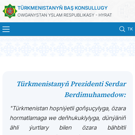
TÜRKMENISTANYŇ BAŞ KONSULLUGY
OWGANYSTAN YSLAM RESPUBLIKASY - HYRAT
TK
BAŞ SAHYPA
HABARLAR
TÜRKMENISTAN
Türkmenistanyň Prezidenti Serdar
Berdimuhamedow:
KONSULLYK HYZMATLARY
"Türkmenistan hoşniýetli goňşuçylyga, özara
DIM
hormatlamaga we deňhukuklylyga, dünýäniň
ARAGATNAŞYK
ähli ýurtlary bilen özara bähbitli