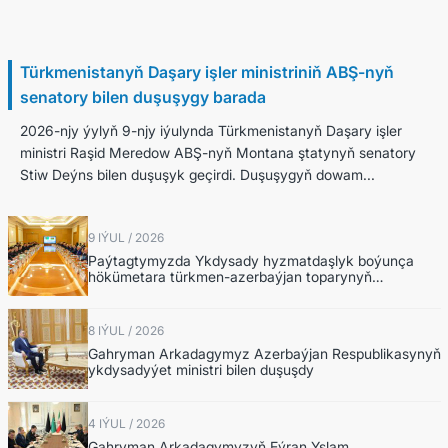
9 Iýul / 2026
Türkmenistanyň Daşary işler ministriniň ABŞ-nyň
senatory bilen duşuşygy barada
2026-njy ýylyň 9-njy iýulynda Türkmenistanyň Daşary işler
ministri Raşid Meredow ABŞ-nyň Montana ştatynyň senatory
Stiw Deýns bilen duşuşyk geçirdi. Duşuşygyň dowam...
9 IÝUL / 2026
Paýtagtymyzda Ykdysady hyzmatdaşlyk boýunça
hökümetara türkmen-azerbaýjan toparynyň
nobatdaky mejlisi geçirildi
8 IÝUL / 2026
Gahryman Arkadagymyz Azerbaýjan Respublikasynyň
ykdysadyýet ministri bilen duşuşdy
4 IÝUL / 2026
Gahryman Arkadagymyzyň Eýran Yslam