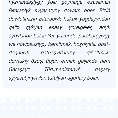
hyzmatdaşlygy ýola goýmaga esaslanan
Bitaraplyk syýasatyny dowam eder. Biziň
döwletimiziň Bitaraplyk hukuk ýagdaýyndan
gelip çykýan esasy ýörelgeler, anyk
aýdylanda bolsa Ýer ýüzünde parahatçylygy
we howpsuzlygy berkitmek, hoşniýetli, dost-
doganlyk gatnaşyklaryny giňeltmek,
durnukly ösüşi üpjün etmek geljekde hem
Garaşsyz Türkmenistanyň daşary
syýasatynyň ileri tutulýan ugurlary bolar."