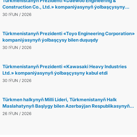
Türkmenistanyň Prezidenti «Daewoo Engineering &
Construction Co., Ltd.» kompaniýasynyň ýolbaşçysyny
kabul etdi
30 IÝUN / 2026
Türkmenistanyň Prezidenti «Toyo Engineering Corporation»
kompaniýasynyň ýolbaşçysy bilen duşuşdy
30 IÝUN / 2026
Türkmenistanyň Prezidenti «Kawasaki Heavy Industries
Ltd.» kompaniýasynyň ýolbaşçysyny kabul etdi
30 IÝUN / 2026
Türkmen halkynyň Milli Lideri, Türkmenistanyň Halk
Maslahatynyň Başlygy bilen Azerbaýjan Respublikasynyň
Prezidentiniň arasynda telefon arkaly söhbetdeşlik
26 IÝUN / 2026