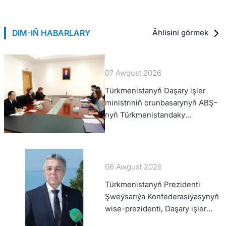
DIM-IŇ HABARLARY
Ählisini görmek
07 Awgust 2026
Türkmenistanyň Daşary işler
ministriniň orunbasarynyň ABŞ-
nyň Türkmenistandaky
wagtlaýyn işler ynanylan wekili
bilen duşuşygy geçirildi
06 Awgust 2026
Türkmenistanyň Prezidenti
Şweýsariýa Konfederasiýasynyň
wise-prezidenti, Daşary işler
federal departamentiniň