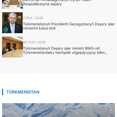
Respublikasyna sapary
2 IÝUL / 2026
Türkmenistanyň Prezidenti Gazagystanyň Daşary işler
ministrini kabul etdi
30 IÝUN / 2026
Türkmenistanyň Daşary işler ministri BMG-niň
Türkmenistandaky hemişelik utgaşdyryjysy bilen
duşuşyk geçirdi
TÜRKMENISTAN