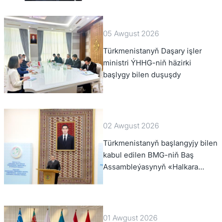
başlygyny kabul etdi
05 Awgust 2026
Türkmenistanyň Daşary işler
ministri ÝHHG-niň häzirki
başlygy bilen duşuşdy
02 Awgust 2026
Türkmenistanyň başlangyjy bilen
kabul edilen BMG-niň Baş
Assambleýasynyň «Halkara
hukugynyň ýyly, 2028-nji ýyl»
atly Kararnamasyny durmuşa
geçirmegiň ýolunda
01 Awgust 2026