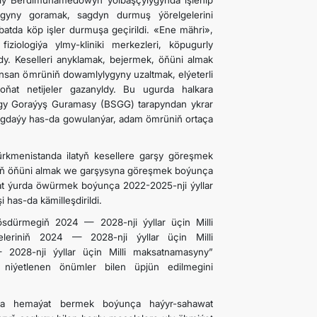
ly Berdimuhamedowyň ýolbaşçylygynda işlenip
ygyny goramak, sagdyn durmuş ýörelgelerini
atda köp işler durmuşa geçirildi. «Ene mähri»,
ziologiýa ylmy-kliniki merkezleri, köpugurly
dy. Keselleri anyklamak, bejermek, öňüni almak
ynsan ömrüniň dowamlylygyny uzaltmak, elýeterli
ňat netijeler gazanyldy. Bu ugurda halkara
ygy Goraýyş Guramasy (BSGG) tarapyndan ykrar
k ýagdaýy has-da gowulanýar, adam ömrüniň ortaça
ürkmenistanda ilatyň kesellere garşy göreşmek
riň öňüni almak we garşysyna göreşmek boýunça
zat ýurda öwürmek boýunça 2022-2025-nji ýyllar
 has-da kämilleşdirildi.
ösdürmegiň 2024 — 2028-nji ýyllar üçin Milli
eleriniň 2024 — 2028-nji ýyllar üçin Milli
2028-nji ýyllar üçin Milli maksatnamasyny”
 niýetlenen önümler bilen üpjün edilmegini
ra hemaýat bermek boýunça haýyr-sahawat