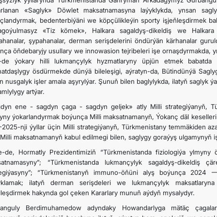
şsyzlyk ýyllarynda Türkmenistanda Gahryman Arkadagymyz Gurbangu
arlanan «Saglyk» Döwlet maksatnamasyna laýyklykda, ynsan sagl
çlandyrmak, bedenterbiýäni we köpçülikleýin sporty işjeňleşdirmek bab
agoýulmasyz «Tiz kömek», Halkara sagaldyş-dikeldiş we Halkara fi
ahanalar, şypahanalar, derman serişdelerini öndürýän kärhanalar gurul
nça öňdebaryjy usullary we innowasion tejribeleri işe ornaşdyrmakda, 
de ýokary hilli lukmançylyk hyzmatlaryny üpjün etmek babatda o
atdaşlygy ösdürmekde dünýä bileleşigi, aýratyn-da, Bütindünýä Sagl
en nusgalyk işler amala aşyrylýar. Şunuň bilen baglylykda, ilatyň sagly
mlylygy artýar.
dyn ene - sagdyn çaga - sagdyn geljek» atly Milli strategiýanyň, T
yny ýokarlandyrmak boýunça Milli maksatnamanyň, Ýokanç däl keselle
-2025-nji ýyllar üçin Milli strategiýanyň, Türkmenistany temmäkiden a
 Milli maksatnamanyň kabul edilmegi bilen, saglygy goraýyş ulgamynyň işi
e-de, Hormatly Prezidentimiziň “Türkmenistanda fiziologiýa ylmyny 
atnamasyny”; “Türkmenistanda lukmançylyk sagaldyş-dikeldiş çär
tegiýasyny”; “Türkmenistanyň immuno-öňüni alyş boýunça 2024 — 
yklamak; ilatyň derman serişdeleri we lukmançylyk maksatlaryna
lleşdirmek hakynda gol çeken Kararlary munuň aýdyň mysalydyr.
banguly Berdimuhamedow adyndaky Howandarlyga mätäç çagala