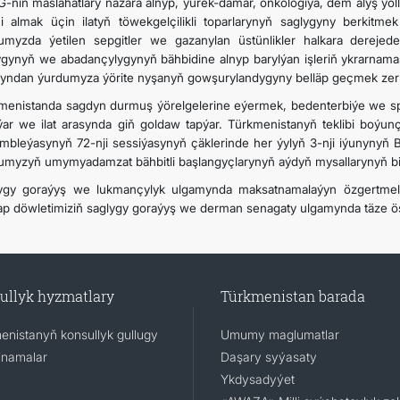
-niň maslahatlary nazara alnyp, ýürek-damar, onkologiýa, dem alyş ýoll
i almak üçin ilatyň töwekgelçilikli toparlarynyň saglygyny berkitme
umyzda ýetilen sepgitler we gazanylan üstünlikler halkara derejede 
ygynyň we abadançylygynyň bähbidine alnyp barylýan işleriň ykrarna
pyndan ýurdumyza ýörite nyşanyň gowşurylandygyny belläp geçmek zer
menistanda sagdyn durmuş ýörelgelerine eýermek, bedenterbiýe we spo
lýar we ilat arasynda giň goldaw tapýar. Türkmenistanyň teklibi boýun
mbleýasynyň 72-nji sessiýasynyň çäklerinde her ýylyň 3-nji iýunynyň B
umyzyň umymyadamzat bähbitli başlangyçlarynyň aýdyň mysallarynyň bir
ygy goraýyş we lukmançylyk ulgamynda maksatnamalaýyn özgertmeler
rap döwletimiziň saglygy goraýyş we derman senagaty ulgamynda täze ösüş
ullyk hyzmatlary
Türkmenistan barada
enistanyň konsullyk gullugy
Umumy maglumatlar
namalar
Daşary syýasaty
Ykdysadyýet