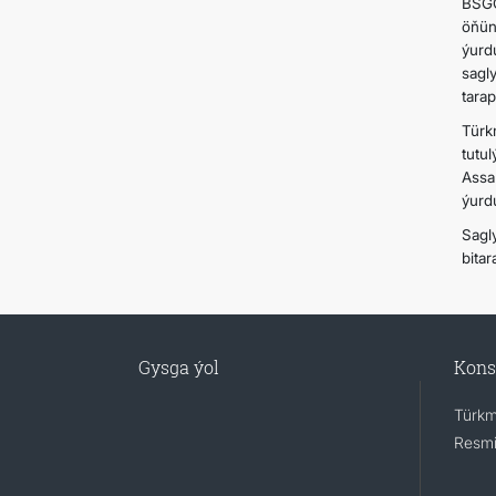
BSGG
öňün
ýurd
sagl
tara
Türk
tutu
Assa
ýurd
Sagl
bita
Gysga ýol
Kons
Türkm
Resmi