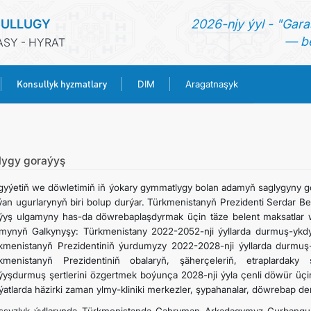
SULLUGY
2026-njy ýyl - "Gara
— be
SY - HYRAT
Konsullyk hyzmatlary
DIM
Aragatnaşyk
BAŞ SAHYPA
HABARLAR
lygy goraýyş
yýetiň we döwletimiň iň ýokary gymmatlygy bolan adamyň saglygyny go
TÜRKMENISTAN
lýan ugurlarynyň biri bolup durýar. Türkmenistanyň Prezidenti Serdar 
ýyş ulgamyny has-da döwrebaplaşdyrmak üçin täze belent maksatlar w
mynyň Galkynyşy: Türkmenistany 2022-2052-nji ýyllarda durmuş-ykd
KONSULLYK HYZMATLARY
kmenistanyň Prezidentiniň ýurdumyzy 2022-2028-nji ýyllarda durmu
kmenistanyň Prezidentiniň obalaryň, şäherçeleriň, etraplardaky
DIM
ýyşdurmuş şertlerini özgertmek boýunça 2028-nji ýyla çenli döwür üç
ýatlarda häzirki zaman ylmy-kliniki merkezler, şypahanalar, döwrebap der
ARAGATNAŞYK