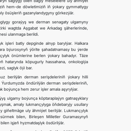
aryň saglygy bilen bagly meselelere uly ähmiýet
miziň hem-de döwletimiziň iň ýokary gymmatlygy
y ösüşleriň gazanylandygyny görkezýär.
 saglygy goraýyş we derman senagaty ulgamyny
äzirki wagtda Aşgabat we Arkadag şäherlerinde,
si ulanmaga berildi.
k işleri batly depginde alnyp barylýar. Halkara
kara býurosynyň ýörite şahadatnamasy bu ýerde
ançylyk önümlerine berlen ýokary bahadyr. Täze
yň hatarynda köpugurly hassahana, onkologiýa
i, saglyk öýi bar.
z berilýän derman serişdeleriniň ýokary hilli
 Ýurdumyzda öndürilýän derman serişdeleriniň,
k boýunça hem zerur işler amala aşyrylýar.
raýyş ulgamy boýunça köptaraplaýyn gatnaşyklary
alyşmak, amaly lukmançylyga öňdebaryjy usullary
gi­ňeltmäge uly ähmiýet berilýär. Lukmançylyk
ürmek bilen, Birleşen Milletler Guramasynyň
bilen işjeň hyzmatdaşlyk ösdürilýär.