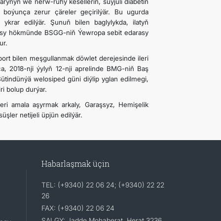
arynyň we nerw-ruhy keselleriň, süýjüli diabetiň
k boýunça zerur çäreler geçirilýär. Bu ugurda
ykrar edilýär. Şunuň bilen baglylykda, ilatyň
masy hökmünde BSGG-niň Ýewropa sebit edarasy
ur.
rt bilen meşgullanmak döwlet derejesinde ileri
ça, 2018-nji ýylyň 12-nji aprelinde BMG-niň Baş
ütindünýä welosiped güni diýlip yglan edilmegi,
i bolup durýar.
i amala aşyrmak arkaly, Garaşsyz, Hemişelik
ler netijeli üpjün edilýär.
Habarlaşmak üçin
TEL: (+9340) 22 06 24; (+9340) 22 22
26
FAX: (+9340) 22 06 24
SALGY: Jadde Mohaberat, Herat 3236