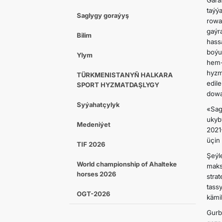
Gara
taýý
Saglygy goraýyş
rowa
gaýr
Bilim
hass
boýu
Ylym
hem-
hyzm
TÜRKMENISTANYŇ HALKARA
edil
SPORT HYZMATDAŞLYGY
dowa
Syýahatçylyk
«Sag
ukyb
Medeniýet
2021
üçin
TIF 2026
Şeýl
World championship of Ahalteke
maks
horses 2026
stra
tass
OGT-2026
kämi
Gur