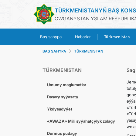
TÜRKMENISTANYŇ BAŞ KON
OWGANYSTAN YSLAM RESPUBLIKA
Türkmenistan
Baş sahypa
Habarlar
BAŞ SAHYPA
TÜRKMENISTAN
TÜRKMENISTAN
Sag
Jemg
Umumy maglumatlar
tutu
gora
Daşary syýasaty
eýýa
«Tür
Ykdysadyýet
«Tür
ýaşa
«AWAZA» Milli syýahatçylyk zolagy
wela
Durmuş pudagy