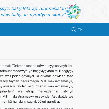
şsyz, baky Bitarap Türkmenistan
dew batly at-myradyň mekany"
TK
ramak Türkmenistanda döwlet syýasatynyň ileri
Berdimuhamedowyň ýolbaşçylygynda milli saglygy
e wezipeler goýulýar. «Berkarar döwletiň täze
ysady taýdan ösdürmegiň Milli maksatnamasy»,
ş-ykdysady taýdan ösdürmegiň maksatnamasy»,
 şäherleriň we etrap merkezleriniň ilatynyň
in Milli maksatnamasy» esasynda, Aşgabatda we
man kärhanalary, saglyk öýleri gurulýar.