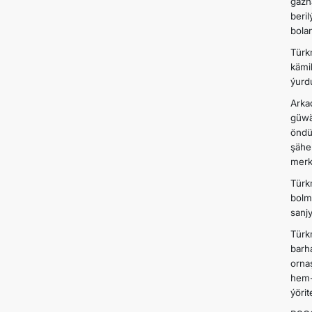
gazn
beri
bola
Türk
kämi
ýurd
Arka
güwä
öndü
şähe
merk
Türk
bolm
sanj
Türk
barh
orna
hem-
ýöri