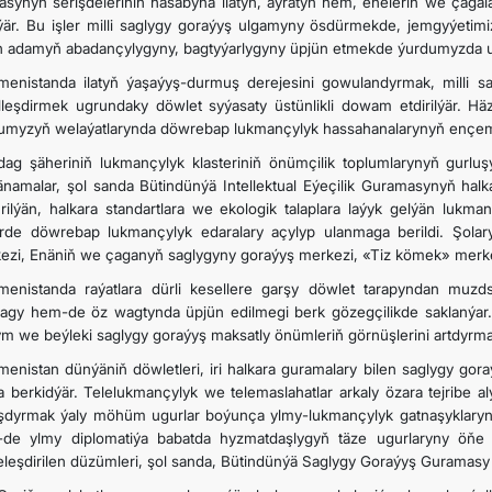
asynyň serişdeleriniň hasabyna ilatyň, aýratyn hem, eneleriň we çagal
lýär. Bu işler milli saglygy goraýyş ulgamyny ösdürmekde, jemgyýeti
n adamyň abadançylygyny, bagtyýarlygyny üpjün etmekde ýurdumyzda ul
menistanda ilatyň ýaşaýyş-durmuş derejesini gowulandyrmak, milli
lleşdirmek ugrundaky döwlet syýasaty üstünlikli dowam etdirilýär. H
umyzyň welaýatlarynda döwrebap lukmançylyk hassahanalarynyň ençeme
dag şäheriniň lukmançylyk klasteriniň önümçilik toplumlarynyň gurluşy
namalar, şol sanda Bütindünýä Intellektual Eýeçilik Guramasynyň hal
rilýän, halkara standartlara we ekologik talaplara laýyk gelýän lukm
rde döwrebap lukmançylyk edaralary açylyp ulanmaga berildi. Şolar
ezi, Enäniň we çaganyň saglygyny goraýyş merkezi, «Tiz kömek» merkez
menistanda raýatlara dürli kesellere garşy döwlet tarapyndan muzdsu
agy hem-de öz wagtynda üpjün edilmegi berk gözegçilikde saklanýar.
ym we beýleki saglygy goraýyş maksatly önümleriň görnüşlerini artdyrma
menistan dünýäniň döwletleri, iri halkara guramalary bilen saglygy go
a berkidýär. Telelukmançylyk we telemaslahatlar arkaly özara tejribe 
şdyrmak ýaly möhüm ugurlar boýunça ylmy-lukmançylyk gatnaşyklaryny 
de ylmy diplomatiýa babatda hyzmatdaşlygyň täze ugurlaryny öňe s
teleşdirilen düzümleri, şol sanda, Bütindünýä Saglygy Goraýyş Guramasy 