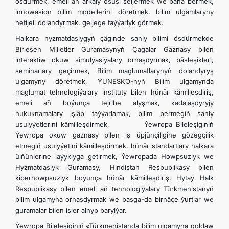
ösdürmek, emeli aň arkaly ösüşi seljermek we baha bermek,
innowasion bilim modellerini döretmek, bilim ulgamlaryny
netijeli dolandyrmak, geljege taýýarlyk görmek.
Halkara hyzmatdaşlygyň çäginde sanly bilimi ösdürmekde
Birleşen Milletler Guramasynyň Çagalar Gaznasy bilen
interaktiw okuw simulýasiýalary ornaşdyrmak, bäsleşikleri,
seminarlary geçirmek, Bilim maglumatlarynyň dolandyryş
ulgamyny döretmek, ÝUNESKO-nyň Bilim ulgamynda
maglumat tehnologiýalary instituty bilen hünär kämilleşdiriş,
emeli aň boýunça tejribe alyşmak, kadalaşdyryjy
hukuknamalary işläp taýýarlamak, bilim bermegiň sanly
usulyýetlerini kämilleşdirmek, Ýewropa Bileleşiginiň
Ýewropa okuw gaznasy bilen iş üpjünçiligine gözegçilik
etmegiň usulyýetini kämilleşdirmek, hünär standartlary halkara
ülňünlerine laýyklyga getirmek, Ýewropada Howpsuzlyk we
Hyzmatdaşlyk Guramasy, Hindistan Respublikasy bilen
kiberhowpsuzlyk boýunça hünär kämilleşdiriş, Hytaý Halk
Respublikasy bilen emeli aň tehnologiýalary Türkmenistanyň
bilim ulgamyna ornaşdyrmak we başga-da birnäçe ýurtlar we
guramalar bilen işler alnyp barylýar.
Ýewropa Bileleşiginiň «Türkmenistanda bilim ulgamyna goldaw