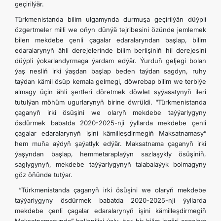
geçirilýär.
Türkmenistanda bilim ulgamynda durmuşa geçirilýän düýpli
özgertmeler milli we oňyn dünýä tejribesini özünde jemlemek
bilen mekdebe çenli çagalar edaralaryndan başlap, bilim
edaralarynyň ähli derejelerinde bilim berlişiniň hil derejesini
düýpli ýokarlandyrmaga ýardam edýär. Ýurduň geljegi bolan
ýaş nesliň irki ýaşdan başlap beden taýdan sagdyn, ruhy
taýdan kämil ösüp kemala gelmegi, döwrebap bilim we terbiýe
almagy üçin ähli şertleri döretmek döwlet syýasatynyň ileri
tutulýan möhüm ugurlarynyň birine öwrüldi. “Türkmenistanda
çaganyň irki ösüşini we olaryň mekdebe taýýarlygyny
ösdürmek babatda 2020-2025-nji ýyllarda mekdebe çenli
çagalar edaralarynyň işini kämilleşdirmegiň Maksatnamasy”
hem muňa aýdyň şaýatlyk edýär. Maksatnama çaganyň irki
ýaşyndan başlap, hemmetaraplaýyn sazlaşykly ösüşiniň,
saglygynyň, mekdebe taýýarlygynyň talabalaýyk bolmagyny
göz öňünde tutýar.
“Türkmenistanda çaganyň irki ösüşini we olaryň mekdebe
taýýarlygyny ösdürmek babatda 2020-2025-nji ýyllarda
mekdebe çenli çagalar edaralarynyň işini kämilleşdirmegiň