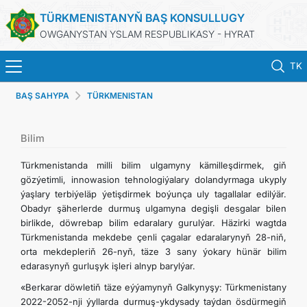
TÜRKMENISTANYŇ BAŞ KONSULLUGY
OWGANYSTAN YSLAM RESPUBLIKASY - HYRAT
TK
BAŞ SAHYPA
TÜRKMENISTAN
BAŞ SAHYPA
HABARLAR
Bilim
Türkmenistanda milli bilim ulgamyny kämilleşdirmek, giň
TÜRKMENISTAN
gözýetimli, innowasion tehnologiýalary dolandyrmaga ukyply
ýaşlary terbiýeläp ýetişdirmek boýunça uly tagallalar edilýär.
Obadyr şäherlerde durmuş ulgamyna degişli desgalar bilen
KONSULLYK HYZMATLARY
birlikde, döwrebap bilim edaralary gurulýar. Häzirki wagtda
Türkmenistanda mekdebe çenli çagalar edaralarynyň 28-niň,
DIM
orta mekdepleriň 26-nyň, täze 3 sany ýokary hünär bilim
edarasynyň gurluşyk işleri alnyp barylýar.
ARAGATNAŞYK
«Berkarar döwletiň täze eýýamynyň Galkynyşy: Türkmenistany
2022-2052-nji ýyllarda durmuş-ykdysady taýdan ösdürmegiň