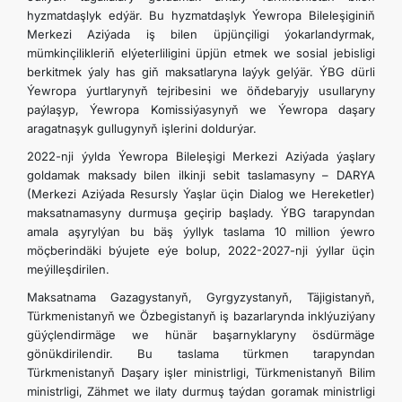
hyzmatdaşlyk edýär. Bu hyzmatdaşlyk Ýewropa Bileleşiginiň
Merkezi Aziýada iş bilen üpjünçiligi ýokarlandyrmak,
mümkinçilikleriň elýeterliligini üpjün etmek we sosial jebisligi
berkitmek ýaly has giň maksatlaryna laýyk gelýär. ÝBG dürli
Ýewropa ýurtlarynyň tejribesini we öňdebaryjy usullaryny
paýlaşyp, Ýewropa Komissiýasynyň we Ýewropa daşary
aragatnaşyk gullugynyň işlerini doldurýar.
2022-nji ýylda Ýewropa Bileleşigi Merkezi Aziýada ýaşlary
goldamak maksady bilen ilkinji sebit taslamasyny – DARYA
(Merkezi Aziýada Resursly Ýaşlar üçin Dialog we Hereketler)
maksatnamasyny durmuşa geçirip başlady. ÝBG tarapyndan
amala aşyrylýan bu bäş ýyllyk taslama 10 million ýewro
möçberindäki býujete eýe bolup, 2022-2027-nji ýyllar üçin
meýilleşdirilen.
Maksatnama Gazagystanyň, Gyrgyzystanyň, Täjigistanyň,
Türkmenistanyň we Özbegistanyň iş bazarlarynda inklýuziýany
güýçlendirmäge we hünär başarnyklaryny ösdürmäge
gönükdirilendir. Bu taslama türkmen tarapyndan
Türkmenistanyň Daşary işler ministrligi, Türkmenistanyň Bilim
ministrligi, Zähmet we ilaty durmuş taýdan goramak ministrligi