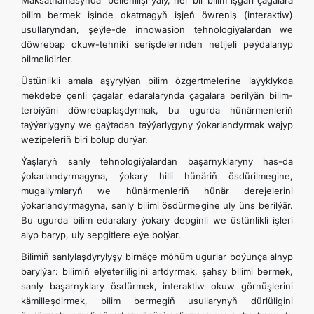
Maksatnamasynda” bellenilişi ýaly, her bir bilim işgäri çagalara
bilim bermek işinde okatmagyň işjeň öwreniş (interaktiw)
usullaryndan, şeýle-de innowasion tehnologiýalardan we
döwrebap okuw-tehniki serişdelerinden netijeli peýdalanyp
bilmelidirler.
Üstünlikli amala aşyrylýan bilim özgertmelerine laýyklykda
mekdebe çenli çagalar edaralarynda çagalara berilýän bilim-
terbiýäni döwrebaplaşdyrmak, bu ugurda hünärmenleriň
taýýarlygyny we gaýtadan taýýarlygyny ýokarlandyrmak wajyp
wezipeleriň biri bolup durýar.
Ýaşlaryň sanly tehnologiýalardan başarnyklaryny has-da
ýokarlandyrmagyna, ýokary hilli hünäriň ösdürilmegine,
mugallymlaryň we hünärmenleriň hünär derejelerini
ýokarlandyrmagyna, sanly bilimi ösdürmegine uly üns berilýär.
Bu ugurda bilim edaralary ýokary depginli we üstünlikli işleri
alyp baryp, uly sepgitlere eýe bolýar.
Bilimiň sanlylaşdyrylyşy birnäçe möhüm ugurlar boýunça alnyp
barylýar: bilimiň elýeterliligini artdyrmak, şahsy bilimi bermek,
sanly başarnyklary ösdürmek, interaktiw okuw görnüşlerini
kämilleşdirmek, bilim bermegiň usullarynyň dürlüligini