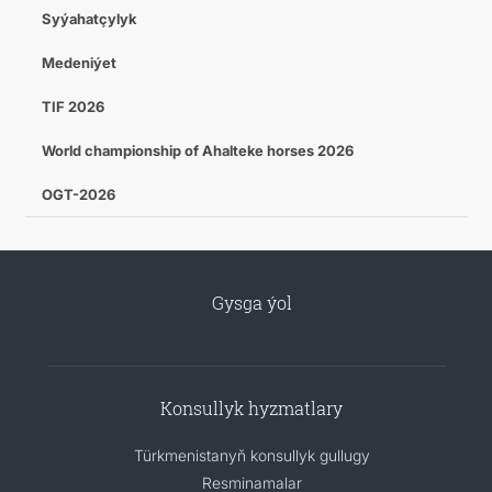
Syýahatçylyk
Medeniýet
TIF 2026
World championship of Ahalteke horses 2026
OGT-2026
Gysga ýol
Konsullyk hyzmatlary
Türkmenistanyň konsullyk gullugy
Resminamalar