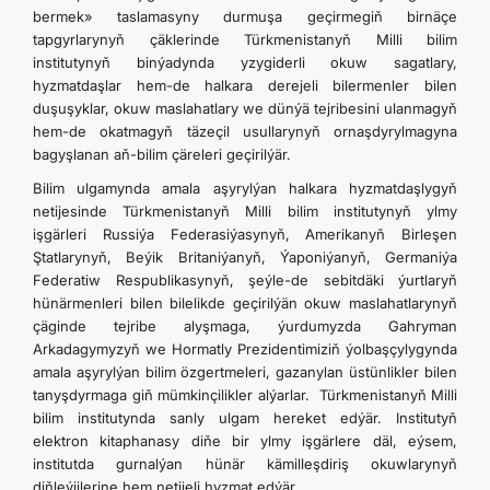
bermek» taslamasyny durmuşa geçirmegiň birnäçe
tapgyrlarynyň çäklerinde Türkmenistanyň Milli bilim
institutynyň binýadynda yzygiderli okuw sagatlary,
hyzmatdaşlar hem-de halkara derejeli bilermenler bilen
duşuşyklar, okuw maslahatlary we dünýä tejribesini ulanmagyň
hem-de okatmagyň täzeçil usullarynyň ornaşdyrylmagyna
bagyşlanan aň-bilim çäreleri geçirilýär.
Bilim ulgamynda amala aşyrylýan halkara hyzmatdaşlygyň
netijesinde Türkmenistanyň Milli bilim institutynyň ylmy
işgärleri Russiýa Federasiýasynyň, Amerikanyň Birleşen
Ştatlarynyň, Beýik Britaniýanyň, Ýaponiýanyň, Germaniýa
Federatiw Respublikasynyň, şeýle-de sebitdäki ýurtlaryň
hünärmenleri bilen bilelikde geçirilýän okuw maslahatlarynyň
çäginde tejribe alyşmaga, ýurdumyzda Gahryman
Arkadagymyzyň we Hormatly Prezidentimiziň ýolbaşçylygynda
amala aşyrylýan bilim özgertmeleri, gazanylan üstünlikler bilen
tanyşdyrmaga giň mümkinçilikler alýarlar. Türkmenistanyň Milli
bilim institutynda sanly ulgam hereket edýär. Institutyň
elektron kitaphanasy diňe bir ylmy işgärlere däl, eýsem,
institutda gurnalýan hünär kämilleşdiriş okuwlarynyň
diňleýjilerine hem netijeli hyzmat edýär.