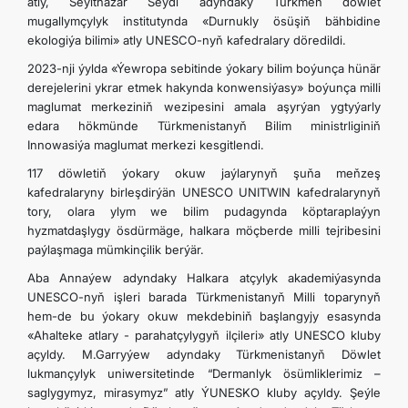
atly, Seýitnazar Seýdi adyndaky Türkmen döwlet
mugallymçylyk institutynda «Durnukly ösüşiň bähbidine
ekologiýa bilimi» atly UNESCO-nyň kafedralary döredildi.
2023-nji ýylda «Ýewropa sebitinde ýokary bilim boýunça hünär
derejelerini ykrar etmek hakynda konwensiýasy» boýunça milli
maglumat merkeziniň wezipesini amala aşyrýan ygtyýarly
edara hökmünde Türkmenistanyň Bilim ministrliginiň
Innowasiýa maglumat merkezi kesgitlendi.
117 döwletiň ýokary okuw jaýlarynyň şuňa meňzeş
kafedralaryny birleşdirýän UNESCO UNITWIN kafedralarynyň
tory, olara ylym we bilim pudagynda köptaraplaýyn
hyzmatdaşlygy ösdürmäge, halkara möçberde milli tejribesini
paýlaşmaga mümkinçilik berýär.
Aba Annaýew adyndaky Halkara atçylyk akademiýasynda
UNESCO-nyň işleri barada Türkmenistanyň Milli toparynyň
hem-de bu ýokary okuw mekdebiniň başlangyjy esasynda
«Ahalteke atlary - parahatçylygyň ilçileri» atly UNESCO kluby
açyldy. M.Garryýew adyndaky Türkmenistanyň Döwlet
lukmançylyk uniwersitetinde “Dermanlyk ösümliklerimiz –
saglygymyz, mirasymyz” atly ÝUNESKO kluby açyldy. Şeýle