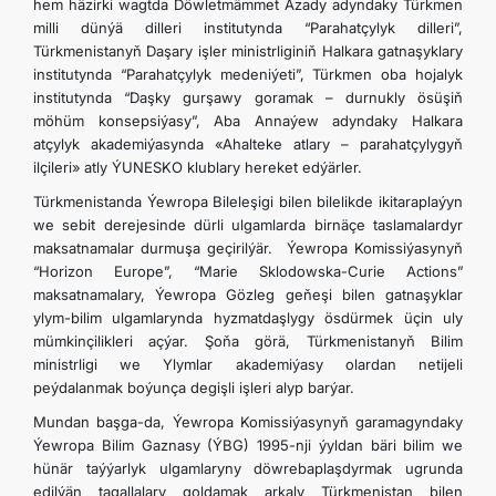
hem häzirki wagtda Döwletmämmet Azady adyndaky Türkmen
milli dünýä dilleri institutynda “Parahatçylyk dilleri”,
Türkmenistanyň Daşary işler ministrliginiň Halkara gatnaşyklary
institutynda “Parahatçylyk medeniýeti”, Türkmen oba hojalyk
institutynda “Daşky gurşawy goramak – durnukly ösüşiň
möhüm konsepsiýasy”, Aba Annaýew adyndaky Halkara
atçylyk akademiýasynda «Ahalteke atlary – parahatçylygyň
ilçileri» atly ÝUNESKO klublary hereket edýärler.
Türkmenistanda Ýewropa Bileleşigi bilen bilelikde ikitaraplaýyn
we sebit derejesinde dürli ulgamlarda birnäçe taslamalardyr
maksatnamalar durmuşa geçirilýär. Ýewropa Komissiýasynyň
“Horizon Europe”, “Marie Sklodowska-Curie Actions”
maksatnamalary, Ýewropa Gözleg geňeşi bilen gatnaşyklar
ylym-bilim ulgamlarynda hyzmatdaşlygy ösdürmek üçin uly
mümkinçilikleri açýar. Şoňa görä, Türkmenistanyň Bilim
ministrligi we Ylymlar akademiýasy olardan netijeli
peýdalanmak boýunça degişli işleri alyp barýar.
Mundan başga-da, Ýewropa Komissiýasynyň garamagyndaky
Ýewropa Bilim Gaznasy (ÝBG) 1995-nji ýyldan bäri bilim we
hünär taýýarlyk ulgamlaryny döwrebaplaşdyrmak ugrunda
edilýän tagallalary goldamak arkaly Türkmenistan bilen