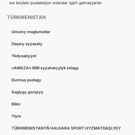
we beýleki pudaklaýyn edaralar işjeň gatnaşýarlar.
TÜRKMENISTAN
Umumy maglumatlar
Daşary syýasaty
Ykdysadyýet
«AWAZA» Milli syýahatçylyk zolagy
Durmuş pudagy
Saglygy goraýyş
Bilim
Ylym
TÜRKMENISTANYŇ HALKARA SPORT HYZMATDAŞLYGY