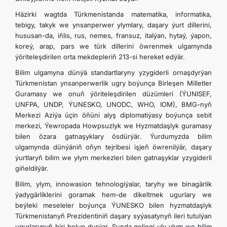
Häzirki wagtda Türkmenistanda matematika, informatika,
tebigy, takyk we ynsanperwer ylymlary, daşary ýurt dillerini,
hususan-da, iňlis, rus, nemes, fransuz, italýan, hytaý, ýapon,
koreý, arap, pars we türk dillerini öwrenmek ulgamynda
ýöriteleşdirilen orta mekdepleriň 213-si hereket edýär.
Bilim ulgamyna dünýä standartlaryny yzygiderli ornaşdyrýan
Türkmenistan ynsanperwerlik ugry boýunça Birleşen Milletler
Guramasy we onuň ýöriteleşdirilen düzümleri (ÝUNISEF,
UNFPA, UNDP, ÝUNESKO, UNODC, WHO, IOM), BMG-nyň
Merkezi Aziýa üçin öňüni alyş diplomatiýasy boýunça sebit
merkezi, Ýewropada Howpsuzlyk we Hyzmatdaşlyk guramasy
bilen özara gatnaşyklary ösdürýär. Ýurdumyzda bilim
ulgamynda dünýäniň oňyn tejribesi işjeň öwrenilýär, daşary
ýurtlaryň bilim we ylym merkezleri bilen gatnaşyklar yzygiderli
giňeldilýär.
Bilim, ylym, innowasion tehnologiýalar, taryhy we binagärlik
ýadygärliklerini goramak hem-de dikeltmek ugurlary we
beýleki meseleler boýunça ÝUNESKO bilen hyzmatdaşlyk
Türkmenistanyň Prezidentiniň daşary syýasatynyň ileri tutulýan
ugurlarynyň biri bolup durýar. Şunda geljegi uly ylym we bilim