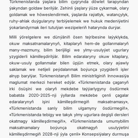
Türkmenistanda ýaşlara bilim çygrynda döwlet tarapyndan
ýakyndan goldaw berilýär. Zehinli ýaşlary ýüze çykarmak, olary
goldamak we höweslendirmek, ýaşlarda raýatlyk, watançylyk,
ruhy-ahlak duýgularyny terbiýelemek we hukuk medeniýetini
ýokarlandyrmak ileri tutulýan wezipeleriň hatarynda durýar.
Milli ýörelgelere we dünýäniň ösen tejribesine laýyklykda,
okuw maksatnamalarynyň, kitaplaryň hem-de gollanmalaryň
many-mazmuny, bilim berijiligi we ylmy-usulyýet ugurlary
yzygiderli kämilleşdirilýär. Bilim edaralaryny okuw kitaplary,
okuw-usuly gollanmalar bilen üpjün etmek, olary aýawly
saklamak we netijeli peýdalanmak boýunça yzygiderli işler
alnyp barylýar. Türkmenistanyň Bilim ministrliginiň Innowasiýa
maglumat merkezi hereket edýär. «Türkmenistanda çaganyň
irki ösüşini we olaryň mekdebe taýýarlygyny ösdürmek
babatda 2020-2025-nji ýyllarda mekdebe çenli çagalar
edaralarynyň işini kämilleşdirmegiň maksatnamasy»,
«Türkmenistanda sanly bilim ulgamyny ösdürmegiň»,
«Türkmenistanda tebigy we takyk ylmy ugurlara degişli dersleri
okatmagy kämilleşdirmegiň», «Türkmenistanda umumybilim
maksatnamalary boýunça okatmagyň usulyýetini
kämilleşdirmegiň 2028-nji ýyla çenli» Konsepsiýalary durmuşa