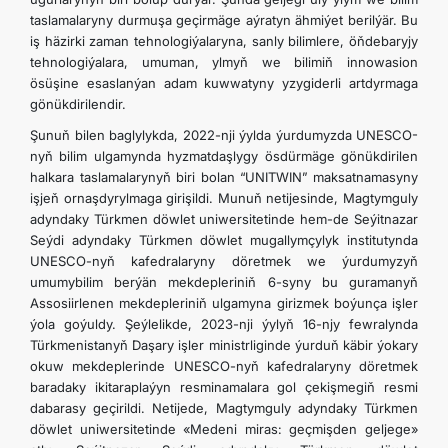
taslamalaryny durmuşa geçirmäge aýratyn ähmiýet berilýär. Bu
iş häzirki zaman tehnologiýalaryna, sanly bilimlere, öňdebaryjy
tehnologiýalara, umuman, ylmyň we bilimiň innowasion
ösüşine esaslanýan adam kuwwatyny yzygiderli artdyrmaga
gönükdirilendir.
Şunuň bilen baglylykda, 2022-nji ýylda ýurdumyzda UNESCO-
nyň bilim ulgamynda hyzmatdaşlygy ösdürmäge gönükdirilen
halkara taslamalarynyň biri bolan “UNITWIN” maksatnamasyny
işjeň ornaşdyrylmaga girişildi. Munuň netijesinde, Magtymguly
adyndaky Türkmen döwlet uniwersitetinde hem-de Seýitnazar
Seýdi adyndaky Türkmen döwlet mugallymçylyk institutynda
UNESCO-nyň kafedralaryny döretmek we ýurdumyzyň
umumybilim berýän mekdepleriniň 6-syny bu guramanyň
Assosiirlenen mekdepleriniň ulgamyna girizmek boýunça işler
ýola goýuldy. Şeýlelikde, 2023-nji ýylyň 16-njy fewralynda
Türkmenistanyň Daşary işler ministrliginde ýurduň käbir ýokary
okuw mekdeplerinde UNESCO-nyň kafedralaryny döretmek
baradaky ikitaraplaýyn resminamalara gol çekişmegiň resmi
dabarasy geçirildi. Netijede, Magtymguly adyndaky Türkmen
döwlet uniwersitetinde «Medeni miras: geçmişden geljege»