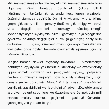
Milli maksatnamasynda» we beýleki milli maksatnamalarda bilim
ulgamyny kämil derejede ösdürmek, ýokary bilimli
hünärmenleri taýýarlamak ugrunda kesgitlenen wezipeler
üstünlikli durmuşa geçirilýär. On iki ýyllyk umumy orta bilime
geçmegiň, sanly bilim ulgamyny ösdürmegiň, tebigy we takyk
ylma degişli dersleri okatmagy kämilleşdirmegiň
konsepsiýalaryna laýyklykda, bilim ulgamyny dünýä ölçeglerine
çykarmak boýunça degişli işler durmuşa geçirilýär, sanly bilim
ösdürilýär. Bu ulgamy kämilleşdirmek üçin anyk maksatlar we
wezipeler öňde goýlan hem-de olary amala aşyrmak üçin uly
mümkinçilikler bar.
«Ýaşlar barada döwlet syýasaty hakynda» Türkmenistanyň
Kanunyna laýyklykda, ýaş nesliň hukuklaryny we azatlyklaryny
üpjün etmek, döwletiň we jemgyýetiň syýasy, ykdysady,
medeni durmuşyna ýaşlaryň doly hukukly gatnaşmagy üçin
oňaýly şertler döredilýär. Munuň özi, jemgyýetiň bitewüligini,
berkligini, agzybirligini we jebisligini aňladýar; döwletde amala
aşyrylýan belent sepgitlere we özgertmelere ýetmek üçin milli
maksatnamalary durmuşa geçirmekde ýaşlaryň ýakyndan
gatnaşmagyna ýardam berýär.