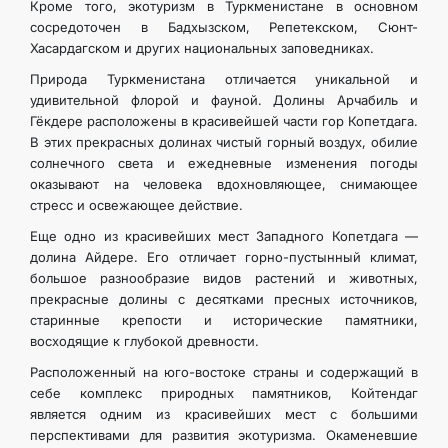
Кроме того, экотуризм в Туркменистане в основном
сосредоточен в Бадхызском, Репетекском, Сюнт-
Хасардагском и других национальных заповедниках.
Природа Туркменистана отличается уникальной и
удивительной флорой и фауной. Долины Арчабиль и
Гёкдере расположены в красивейшей части гор Копетдага.
В этих прекрасных долинах чистый горный воздух, обилие
солнечного света и ежедневные изменения погоды
оказывают на человека вдохновляющее, снимающее
стресс и освежающее действие.
Еще одно из красивейших мест Западного Копетдага —
долина Айдере. Его отличает горно-пустынный климат,
большое разнообразие видов растений и животных,
прекрасные долины с десятками пресных источников,
старинные крепости и исторические памятники,
восходящие к глубокой древности.
Расположенный на юго-востоке страны и содержащий в
себе комплекс природных памятников, Койтендаг
является одним из красивейших мест с большими
перспективами для развития экотуризма. Окаменевшие