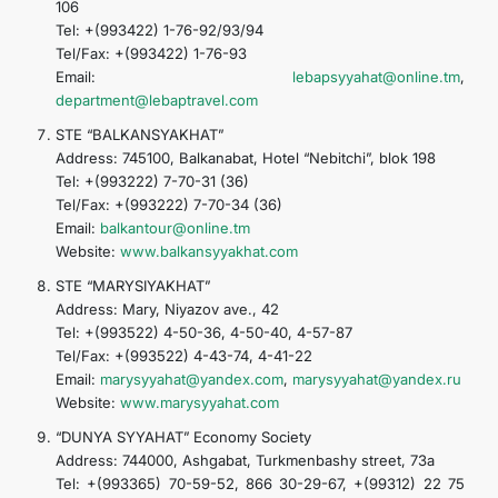
106
Tel: +(993422) 1-76-92/93/94
Tel/Fax: +(993422) 1-76-93
Email:
lebapsyyahat@online.tm
,
department@lebaptravel.com
STE “BALKANSYAKHAT”
Address: 745100, Balkanabat, Hotel “Nebitchi”, blok 198
Tel: +(993222) 7-70-31 (36)
Tel/Fax: +(993222) 7-70-34 (36)
Email:
balkantour@online.tm
Website:
www.balkansyyakhat.com
STE “MARYSIYAKHAT”
Address: Mary, Niyazov ave., 42
Tel: +(993522) 4-50-36, 4-50-40, 4-57-87
Tel/Fax: +(993522) 4-43-74, 4-41-22
Email:
marysyyahat@yandex.com
,
marysyyahat@yandex.ru
Website:
www.marysyyahat.com
“DUNYA SYYAHAT” Economy Society
Address: 744000, Ashgabat, Turkmenbashy street, 73a
Tel: +(993365) 70-59-52, 866 30-29-67, +(99312) 22 75