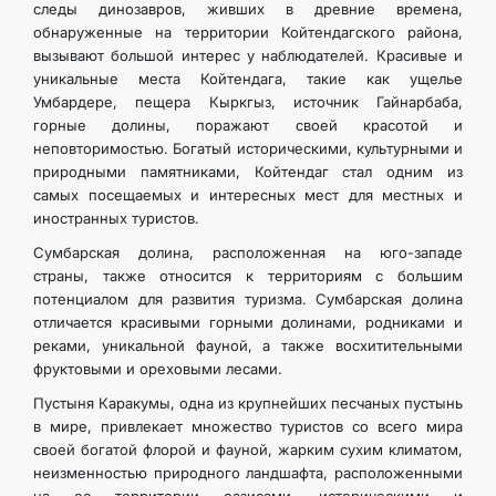
следы динозавров, живших в древние времена,
обнаруженные на территории Койтендагского района,
вызывают большой интерес у наблюдателей. Красивые и
уникальные места Койтендага, такие как ущелье
Умбардере, пещера Кыркгыз, источник Гайнарбаба,
горные долины, поражают своей красотой и
неповторимостью. Богатый историческими, культурными и
природными памятниками, Койтендаг стал одним из
самых посещаемых и интересных мест для местных и
иностранных туристов.
Сумбарская долина, расположенная на юго-западе
страны, также относится к территориям с большим
потенциалом для развития туризма. Сумбарская долина
отличается красивыми горными долинами, родниками и
реками, уникальной фауной, а также восхитительными
фруктовыми и ореховыми лесами.
Пустыня Каракумы, одна из крупнейших песчаных пустынь
в мире, привлекает множество туристов со всего мира
своей богатой флорой и фауной, жарким сухим климатом,
неизменностью природного ландшафта, расположенными