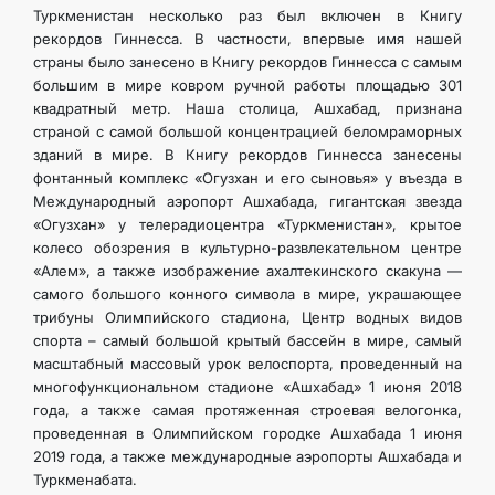
Туркменистан несколько раз был включен в Книгу
рекордов Гиннесса. В частности, впервые имя нашей
страны было занесено в Книгу рекордов Гиннесса с самым
большим в мире ковром ручной работы площадью 301
квадратный метр. Наша столица, Ашхабад, признана
страной с самой большой концентрацией беломраморных
зданий в мире. В Книгу рекордов Гиннесса занесены
фонтанный комплекс «Огузхан и его сыновья» у въезда в
Международный аэропорт Ашхабада, гигантская звезда
«Огузхан» у телерадиоцентра «Туркменистан», крытое
колесо обозрения в культурно-развлекательном центре
«Алем», а также изображение ахалтекинского скакуна —
самого большого конного символа в мире, украшающее
трибуны Олимпийского стадиона, Центр водных видов
спорта – самый большой крытый бассейн в мире, самый
масштабный массовый урок велоспорта, проведенный на
многофункциональном стадионе «Ашхабад» 1 июня 2018
года, а также самая протяженная строевая велогонка,
проведенная в Олимпийском городке Ашхабада 1 июня
2019 года, а также международные аэропорты Ашхабада и
Туркменабата.