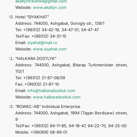
akaltyntravel94@gmail.com
Website:
www.akaltyn.com
Hotel “SIYAKHAT”
Address: 744000, Ashgabat, Gorogly str., 139/1
Tel: +(99312) 34-42-19, 34-47-01, 34-47-47
Tel/Fax: +(99312) 34-31-15
Email:
siyahat@mail.ru
Website:
www.siyahat.com
“HALKARA DOSTLYK”
Address: 744000, Ashgabat, Bitarap Turkmenistan street,
113/1
Tel: +(99312) 21-87-08/09
Fax: +(99312) 21-87-10
Email:
info@halkaradostluk.com
Website:
www.halkaradostluk.com
“ROWAC-AB” Individual Enterprise
Address: 744000, Ashgabat, 1994 (Tagan Berdiyew) street,
9
Tel/Fax: +(99312) 94-11-85, 94-18-47, 94-22-70, 94-25-00
Mobile: +(99369) 08-99-01