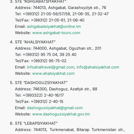
STE “ASHGABATSIYAKHAT”
Address: 744013, Ashgabat, Garashsyzlyk str., 76
Tel: +(99312) 21-05-56/57/58, 21-06-35, 21-32-47
Tel/Fax: +(99312) 21-05-61, 21-06-40
Email:
ashgabadsiyakhat@online.tm
Website:
www.ashgabat-tours.com
STE “AHALSIYAKHAT”
Address: 744000, Ashgabat, Oguzhan str., 201
Tel: +(99312) 95 75 04, 39 25 40
Tel/Fax: +(99312) 95-75-02
Email:
infoahaltravel@gmail.com
,
info@ahalsiyakhat.com
Website:
www.ahalsiyakhat.com
STE “DASHOGUZSIYAKHAT”
Address: 746300, Dashoguz, Azatlyk str., 88
Tel: +(993322) 2-40-16/17
Tel/Fax: +(99312) 2-40-15
Email:
dashoguzsiyakhat@gmail.com
Website:
www.dashoguzsiyakhat.gov.tm
STE “LEBAPSIYAKHAT”
Address: 744013, Turkmenabat, Bitarap Turkmenistan str.,