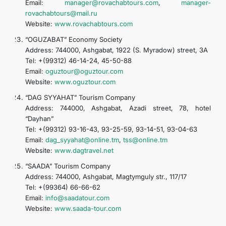
Email:
manager@rovachabtours.com
,
manager-
rovachabtours@mail.ru
Website:
www.rovachabtours.com
“OGUZABAT” Economy Society
Address: 744000, Ashgabat, 1922 (S. Myradow) street, 3A
Tel: +(99312) 46-14-24, 45-50-88
Email:
oguztour@oguztour.com
Website:
www.oguztour.com
“DAG SYYAHAT” Tourism Company
Address: 744000, Ashgabat, Azadi street, 78, hotel
“Dayhan”
Tel: +(99312) 93-16-43, 93-25-59, 93-14-51, 93-04-63
Email:
dag_syyahat@online.tm
,
tss@online.tm
Website:
www.dagtravel.net
“SAADA” Tourism Company
Address: 744000, Ashgabat, Magtymguly str., 117/17
Tel: +(99364) 66-66-62
Email:
info@saadatour.com
Website:
www.saada-tour.com