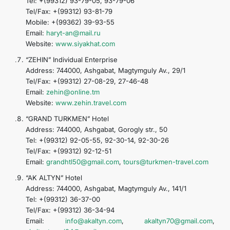
Tel: +(99312) 93-79-05, 93-79-06
Tel/Fax: +(99312) 93-81-79
Mobile: +(99362) 39-93-55
Email:
haryt-an@mail.ru
Website:
www.siyakhat.com
“ZEHIN” Individual Enterprise
Address: 744000, Ashgabat, Magtymguly Av., 29/1
Tel/Fax: +(99312) 27-08-29, 27-46-48
Email:
zehin@online.tm
Website:
www.zehin.travel.com
“GRAND TURKMEN” Hotel
Address: 744000, Ashgabat, Gorogly str., 50
Tel: +(99312) 92-05-55, 92-30-14, 92-30-26
Tel/Fax: +(99312) 92-12-51
Email:
grandhtl50@gmail.com
,
tours@turkmen-travel.com
“AK ALTYN” Hotel
Address: 744000, Ashgabat, Magtymguly Av., 141/1
Tel: +(99312) 36-37-00
Tel/Fax: +(99312) 36-34-94
Email:
info@akaltyn.com
,
akaltyn70@gmail.com
,