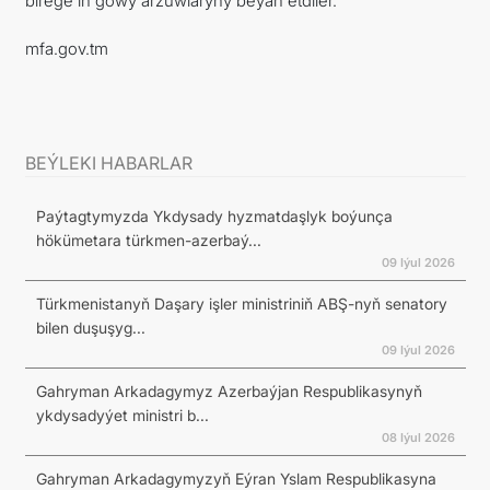
birege iň gowy arzuwlaryny beýan etdiler.
mfa.gov.tm
BEÝLEKI HABARLAR
Paýtagtymyzda Ykdysady hyzmatdaşlyk boýunça
hökümetara türkmen-azerbaý...
09 Iýul 2026
Türkmenistanyň Daşary işler ministriniň ABŞ-nyň senatory
bilen duşuşyg...
09 Iýul 2026
Gahryman Arkadagymyz Azerbaýjan Respublikasynyň
ykdysadyýet ministri b...
08 Iýul 2026
Gahryman Arkadagymyzyň Eýran Yslam Respublikasyna