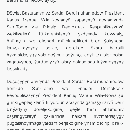
Berdimuhamedow aýtdy.
Döwlet Baştutanymyz Serdar Berdimuhamedow Prezident
Karluş Manuel Wila-Nowanyň saparynyň dowamynda
San-Tome we Prinsipi Demokratik Respublikasynyň
wekiliýetiniň Türkmenistanyň ykdysady kuwwaty,
önümçilik we eksport mümkinçilikleri bilen ýakyndan
tanyşjakdygyny belläp, geljekde özara bähbitli
hyzmatdaşlygy ýola goýmak boýunça anyk teklipler bolan
ýagdaýynda, ýurdumyzyň olary goldamaga taýýardygyny
tassyklady.
Duşuşygyň ahyrynda Prezident Serdar Berdimuhamedow
hem-de San-Tome we Prinsipi Demokratik
Respublikasynyň Prezidenti Karluş Manuel Wila-Nowa şu
günki gepleşikleriň iki ýurduň arasynda gatnaşyklaryň berk
binýadyny döretjekdigine, şeýle hem ählumumy
başlangyçlaryň çäklerinde halkara hyzmatdaşlygy
pugtalandyrmaga ýardam berjekdigine ynam bildirip, birek-