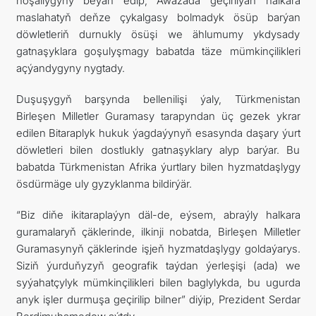
hoşallygyny beýan edip, Awazada geçirilýän halkara
maslahatyň deňze çykalgasy bolmadyk ösüp barýan
döwletleriň durnukly ösüşi we ählumumy ykdysady
gatnaşyklara goşulyşmagy babatda täze mümkinçilikleri
açýandygyny nygtady.
Duşuşygyň barşynda bellenilişi ýaly, Türkmenistan
Birleşen Milletler Guramasy tarapyndan üç gezek ykrar
edilen Bitaraplyk hukuk ýagdaýynyň esasynda daşary ýurt
döwletleri bilen dostlukly gatnaşyklary alyp barýar. Bu
babatda Türkmenistan Afrika ýurtlary bilen hyzmatdaşlygy
ösdürmäge uly gyzyklanma bildirýär.
“Biz diňe ikitaraplaýyn däl-de, eýsem, abraýly halkara
guramalaryň çäklerinde, ilkinji nobatda, Birleşen Milletler
Guramasynyň çäklerinde işjeň hyzmatdaşlygy goldaýarys.
Siziň ýurduňyzyň geografik taýdan ýerleşişi (ada) we
syýahatçylyk mümkinçilikleri bilen baglylykda, bu ugurda
anyk işler durmuşa geçirilip bilner” diýip, Prezident Serdar