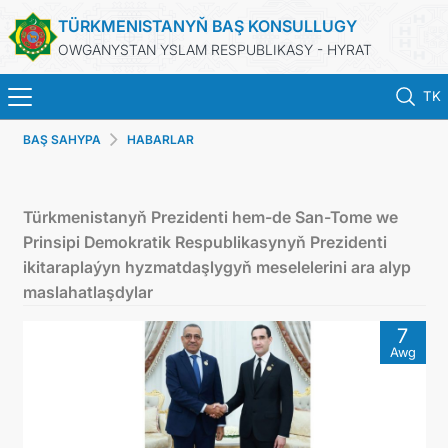
TÜRKMENISTANYŇ BAŞ KONSULLUGY
OWGANYSTAN YSLAM RESPUBLIKASY - HYRAT
TK
BAŞ SAHYPA
HABARLAR
ГЛАВНАЯ
НОВОСТИ
Türkmenistanyň Prezidenti hem-de San-Tome we
Prinsipi Demokratik Respublikasynyň Prezidenti
ТУРКМЕНИСТАН
ikitaraplaýyn hyzmatdaşlygyň meselelerini ara alyp
maslahatlaşdylar
КОНСУЛЬСКИЕ УСЛУГИ
7
Awg
МИД
КОНТАКТНЫЕ ДАННЫЕ