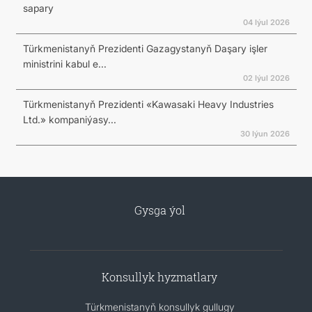
sapary
04 Iýul 2026
Türkmenistanyň Prezidenti Gazagystanyň Daşary işler
ministrini kabul e...
02 Iýul 2026
Türkmenistanyň Prezidenti «Kawasaki Heavy Industries
Ltd.» kompaniýasy...
30 Iýun 2026
Gysga ýol
Konsullyk hyzmatlary
Türkmenistanyň konsullyk gullugy