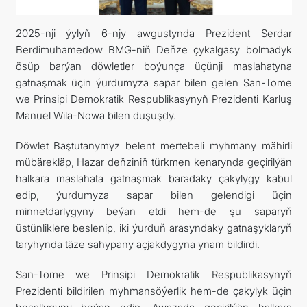
2025-nji ýylyň 6-njy awgustynda Prezident Serdar
Berdimuhamedow BMG-niň Deňze çykalgasy bolmadyk
ösüp barýan döwletler boýunça üçünji maslahatyna
gatnaşmak üçin ýurdumyza sapar bilen gelen San-Tome
we Prinsipi Demokratik Respublikasynyň Prezidenti Karluş
Manuel Wila-Nowa bilen duşuşdy.
Döwlet Baştutanymyz belent mertebeli myhmany mähirli
mübärekläp, Hazar deňziniň türkmen kenarynda geçirilýän
halkara maslahata gatnaşmak baradaky çakylygy kabul
edip, ýurdumyza sapar bilen gelendigi üçin
minnetdarlygyny beýan etdi hem-de şu saparyň
üstünliklere beslenip, iki ýurduň arasyndaky gatnaşyklaryň
taryhynda täze sahypany açjakdygyna ynam bildirdi.
San-Tome we Prinsipi Demokratik Respublikasynyň
Prezidenti bildirilen myhmansöýerlik hem-de çakylyk üçin