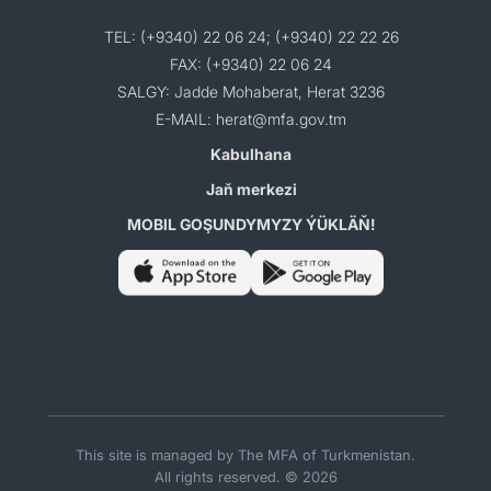
TEL: (+9340) 22 06 24; (+9340) 22 22 26
FAX: (+9340) 22 06 24
SALGY: Jadde Mohaberat, Herat 3236
E-MAIL: herat@mfa.gov.tm
Kabulhana
Jaň merkezi
MOBIL GOŞUNDYMYZY ÝÜKLÄŇ!
This site is managed by The MFA of Turkmenistan.
All rights reserved. © 2026