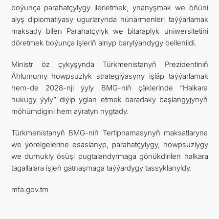
boýunça parahatçylygy ilerletmek, ynanyşmak we öňüni
alyş diplomatiýasy ugurlarynda hünärmenleri taýýarlamak
maksady bilen Parahatçylyk we bitaraplyk uniwersitetini
döretmek boýunça işleriň alnyp barylýandygy bellenildi.
Ministr öz çykyşynda Türkmenistanyň Prezidentiniň
Ählumumy howpsuzlyk strategiýasyny işläp taýýarlamak
hem-de 2028-nji ýyly BMG-niň çäklerinde “Halkara
hukugy ýyly” diýip yglan etmek baradaky başlangyjynyň
möhümdigini hem aýratyn nygtady.
Türkmenistanyň BMG-niň Tertipnamasynyň maksatlaryna
we ýörelgelerine esaslanyp, parahatçylygy, howpsuzlygy
we durnukly ösüşi pugtalandyrmaga gönükdirilen halkara
tagallalara işjeň gatnaşmaga taýýardygy tassyklanyldy.
mfa.gov.tm