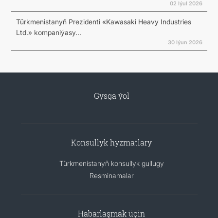
02 Iýul 2026
Türkmenistanyň Prezidenti «Kawasaki Heavy Industries
Ltd.» kompaniýasy...
30 Iýun 2026
Gysga ýol
Konsullyk hyzmatlary
Türkmenistanyň konsullyk gullugy
Resminamalar
Habarlaşmak üçin