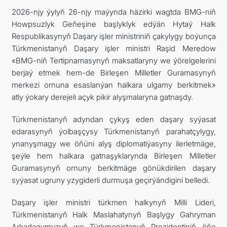
2026-njy ýylyň 26-njy maýynda häzirki wagtda BMG-niň
Howpsuzlyk Geňeşine başlyklyk edýän Hytaý Halk
Respublikasynyň Daşary işler ministriniň çakylygy boýunça
Türkmenistanyň Daşary işler ministri Raşid Meredow
«BMG-niň Tertipnamasynyň maksatlaryny we ýörelgelerini
berjaý etmek hem-de Birleşen Milletler Guramasynyň
merkezi ornuna esaslanýan halkara ulgamy berkitmek»
atly ýokary derejeli açyk pikir alyşmalaryna gatnaşdy.
Türkmenistanyň adyndan çykyş eden daşary syýasat
edarasynyň ýolbaşçysy Türkmenistanyň parahatçylygy,
ynanyşmagy we öňüni alyş diplomatiýasyny ilerletmäge,
şeýle hem halkara gatnaşyklarynda Birleşen Milletler
Guramasynyň ornuny berkitmäge gönükdirilen daşary
syýasat ugruny yzygiderli durmuşa geçirýändigini belledi.
Daşary işler ministri türkmen halkynyň Milli Lideri,
Türkmenistanyň Halk Maslahatynyň Başlygy Gahryman
Arkadagymyzyň we Türkmenistanyň Prezidentiniň öňe