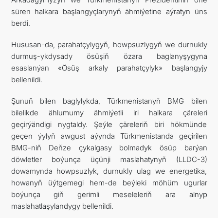
süren halkara başlangyçlarynyň ähmiýetine aýratyn üns
berdi.
Hususan-da, parahatçylygyň, howpsuzlygyň we durnukly
durmuş-ykdysady ösüşiň özara baglanyşygyna
esaslanýan «Ösüş arkaly parahatçylyk» başlangyjy
bellenildi.
Şunuň bilen baglylykda, Türkmenistanyň BMG bilen
bilelikde ählumumy ähmiýetli iri halkara çäreleri
geçirýändigi nygtaldy. Şeýle çäreleriň biri hökmünde
geçen ýylyň awgust aýynda Türkmenistanda geçirilen
BMG-niň Deňze çykalgasy bolmadyk ösüp barýan
döwletler boýunça üçünji maslahatynyň (LLDC-3)
dowamynda howpsuzlyk, durnukly ulag we energetika,
howanyň üýtgemegi hem-de beýleki möhüm ugurlar
boýunça giň gerimli meseleleriň ara alnyp
maslahatlaşylandygy bellenildi.