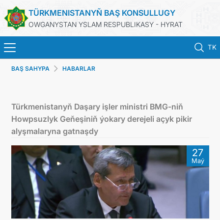
TÜRKMENISTANYŇ BAŞ KONSULLUGY
OWGANYSTAN YSLAM RESPUBLIKASY - HYRAT
TK
BAŞ SAHYPA
HABARLAR
BAŞ SAHYPA
HABARLAR
Türkmenistanyň Daşary işler ministri BMG-niň
Howpsuzlyk Geňeşiniň ýokary derejeli açyk pikir
TÜRKMENISTAN
alyşmalaryna gatnaşdy
27
KONSULLYK HYZMATLARY
Maý
DIM
ARAGATNAŞYK