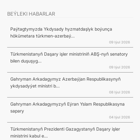
BEÝLEKI HABARLAR
Paýtagtymyzda Ykdysady hyzmatdaşlyk boýunça
hökümetara türkmen-azerbaý...
09 Iýul 2026
Türkmenistanyň Daşary işler ministriniň ABŞ-nyň senatory
bilen duşuşyg...
09 Iýul 2026
Gahryman Arkadagymyz Azerbaýjan Respublikasynyň
ykdysadyýet ministri b...
08 Iýul 2026
Gahryman Arkadagymyzyň Eýran Yslam Respublikasyna
sapary
04 Iýul 2026
Türkmenistanyň Prezidenti Gazagystanyň Daşary işler
ministrini kabul e...