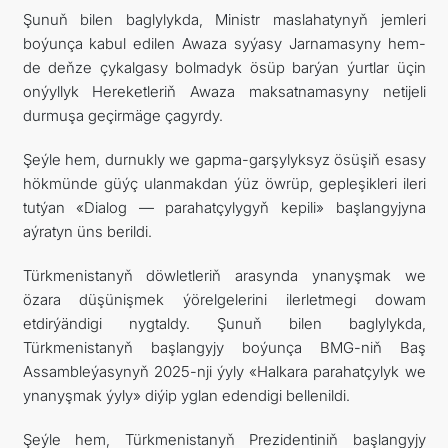
Şunuň bilen baglylykda, Ministr maslahatynyň jemleri
boýunça kabul edilen Awaza syýasy Jarnamasyny hem-
de deňze çykalgasy bolmadyk ösüp barýan ýurtlar üçin
onýyllyk Hereketleriň Awaza maksatnamasyny netijeli
durmuşa geçirmäge çagyrdy.
Şeýle hem, durnukly we gapma-garşylyksyz ösüşiň esasy
hökmünde güýç ulanmakdan ýüz öwrüp, gepleşikleri ileri
tutýan «Dialog — parahatçylygyň kepili» başlangyjyna
aýratyn üns berildi.
Türkmenistanyň döwletleriň arasynda ynanyşmak we
özara düşünişmek ýörelgelerini ilerletmegi dowam
etdirýändigi nygtaldy. Şunuň bilen baglylykda,
Türkmenistanyň başlangyjy boýunça BMG-niň Baş
Assambleýasynyň 2025-nji ýyly «Halkara parahatçylyk we
ynanyşmak ýyly» diýip yglan edendigi bellenildi.
Şeýle hem, Türkmenistanyň Prezidentiniň başlangyjy