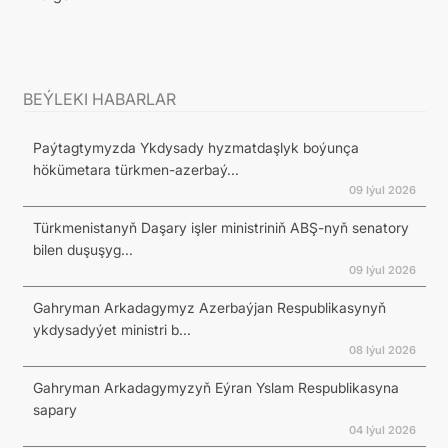
BEÝLEKI HABARLAR
Paýtagtymyzda Ykdysady hyzmatdaşlyk boýunça
hökümetara türkmen-azerbaý...
09 Iýul 2026
Türkmenistanyň Daşary işler ministriniň ABŞ-nyň senatory
bilen duşuşyg...
09 Iýul 2026
Gahryman Arkadagymyz Azerbaýjan Respublikasynyň
ykdysadyýet ministri b...
08 Iýul 2026
Gahryman Arkadagymyzyň Eýran Yslam Respublikasyna
sapary
04 Iýul 2026