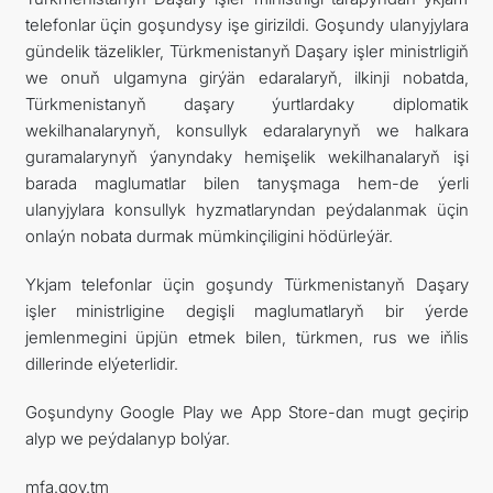
telefonlar üçin goşundysy işe girizildi. Goşundy ulanyjylara
gündelik täzelikler, Türkmenistanyň Daşary işler ministrligiň
we onuň ulgamyna girýän edaralaryň, ilkinji nobatda,
Türkmenistanyň daşary ýurtlardaky diplomatik
wekilhanalarynyň, konsullyk edaralarynyň we halkara
guramalarynyň ýanyndaky hemişelik wekilhanalaryň işi
barada maglumatlar bilen tanyşmaga hem-de ýerli
ulanyjylara konsullyk hyzmatlaryndan peýdalanmak üçin
onlaýn nobata durmak mümkinçiligini hödürleýär.
Ykjam telefonlar üçin goşundy Türkmenistanyň Daşary
işler ministrligine degişli maglumatlaryň bir ýerde
jemlenmegini üpjün etmek bilen, türkmen, rus we iňlis
dillerinde elýeterlidir.
Goşundyny Google Play we App Store-dan mugt geçirip
alyp we peýdalanyp bolýar.
mfa.gov.tm