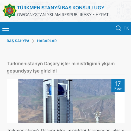
TÜRKMENISTANYŇ BAŞ KONSULLUGY
OWGANYSTAN YSLAM RESPUBLIKASY - HYRAT
TK
BAŞ SAHYPA
HABARLAR
BAŞ SAHYPA
HABARLAR
Türkmenistanyň Daşary işler ministrliginiň ykjam
goşundysy işe girizildi
TÜRKMENISTAN
17
Few
KONSULLYK HYZMATLARY
DIM
ARAGATNAŞYK
Türkmenistanyň Daşary işler ministrligi tarapyndan ykjam