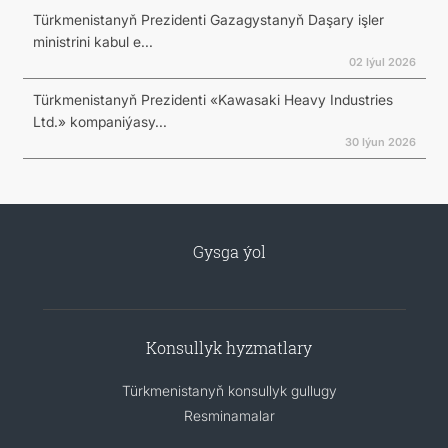
Türkmenistanyň Prezidenti Gazagystanyň Daşary işler
ministrini kabul e...
02 Iýul 2026
Türkmenistanyň Prezidenti «Kawasaki Heavy Industries
Ltd.» kompaniýasy...
30 Iýun 2026
Gysga ýol
Konsullyk hyzmatlary
Türkmenistanyň konsullyk gullugy
Resminamalar