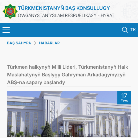
TÜRKMENISTANYŇ BAŞ KONSULLUGY
OWGANYSTAN YSLAM RESPUBLIKASY - HYRAT
TK
BAŞ SAHYPA
HABARLAR
BAŞ SAHYPA
HABARLAR
Türkmen halkynyň Milli Lideri, Türkmenistanyň Halk
Maslahatynyň Başlygy Gahryman Arkadagymyzyň
TÜRKMENISTAN
ABŞ-na sapary başlandy
17
KONSULLYK HYZMATLARY
Few
DIM
ARAGATNAŞYK