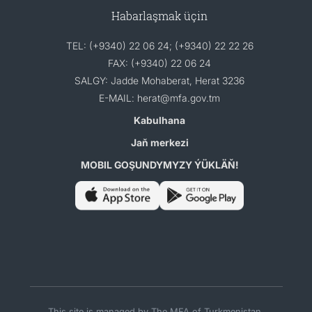
Habarlaşmak üçin
TEL: (+9340) 22 06 24; (+9340) 22 22 26
FAX: (+9340) 22 06 24
SALGY: Jadde Mohaberat, Herat 3236
E-MAIL: herat@mfa.gov.tm
Kabulhana
Jaň merkezi
MOBIL GOŞUNDYMYZY ÝÜKLÄŇ!
This site is managed by The MFA of Turkmenistan.