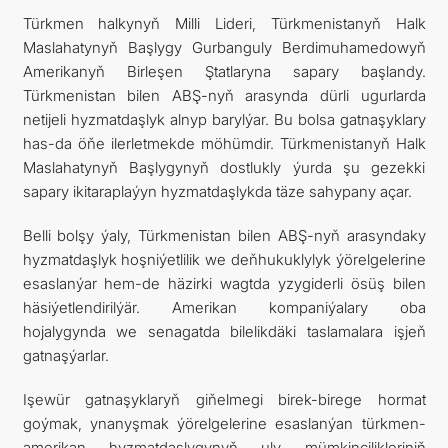
Türkmen halkynyň Milli Lideri
, Türkmenistanyň Halk
Maslahatynyň Başlygy Gurbanguly Berdimuhamedowyň
Amerikanyň Birleşen Ştatlaryna sapary başlandy.
Türkmenistan bilen ABŞ-nyň arasynda dürli ugurlarda
netijeli hyzmatdaşlyk alnyp barylýar. Bu bolsa gatnaşyklary
has-da öňe ilerletmekde möhümdir. Türkmenistanyň Halk
Maslahatynyň Başlygynyň dostlukly ýurda şu gezekki
sapary ikitaraplaýyn hyzmatdaşlykda täze sahypany açar.
Belli bolşy ýaly, Türkmenistan bilen ABŞ-nyň arasyndaky
hyzmatdaşlyk hoşniýetlilik we deňhukuklylyk ýörelgelerine
esaslanýar hem-de häzirki wagtda yzygiderli ösüş bilen
häsiýetlendirilýär. Amerikan kompaniýalary oba
hojalygynda we senagatda bilelikdäki taslamalara işjeň
gatnaşýarlar.
Işewür gatnaşyklaryň giňelmegi birek-birege hormat
goýmak, ynanyşmak ýörelgelerine esaslanýan türkmen-
amerikan hyzmatdaşlygynyň uly mümkinçilikleriniň