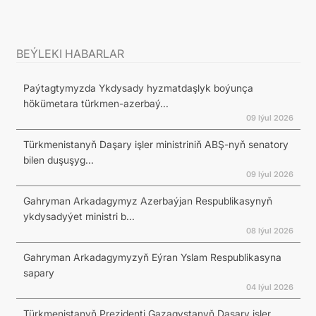
BEÝLEKI HABARLAR
Paýtagtymyzda Ykdysady hyzmatdaşlyk boýunça
hökümetara türkmen-azerbaý...
09 Iýul 2026
Türkmenistanyň Daşary işler ministriniň ABŞ-nyň senatory
bilen duşuşyg...
09 Iýul 2026
Gahryman Arkadagymyz Azerbaýjan Respublikasynyň
ykdysadyýet ministri b...
08 Iýul 2026
Gahryman Arkadagymyzyň Eýran Yslam Respublikasyna
sapary
04 Iýul 2026
Türkmenistanyň Prezidenti Gazagystanyň Daşary işler