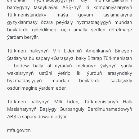
bardygyny tassyklaýar. ABŞ-nyň iri kompaniýalarynyň
Türkmenistandaky maýa goýum taslamalaryna
gyzyklanmasy özara peýdaly hyzmatdaşlygyň mundan
beýläk-de giňeldilmegi üçin amatly şertleri döretmäge
ýardam berýär.
Türkmen halkynyň Milli Lideriniň Amerikanyň Birleşen
Ştatlaryna bu sapary «Garaşsyz, baky Bitarap Türkmenistan
– bedew batly at-myradyň mekany» ýylynyň şanly
wakalarynyň üstüni ýetirip, iki ýurduň arasyndaky
hyzmatdaşlygyň mundan beýläk-de sazlaşykly
ösdürilmegine ýardam eder.
Türkmen halkynyň Milli Lideri, Türkmenistanyň Halk
Maslahatynyň Başlygy Gurbanguly Berdimuhamedowyň
ABŞ-a sapary dowam edýär.
mfa.gov.tm