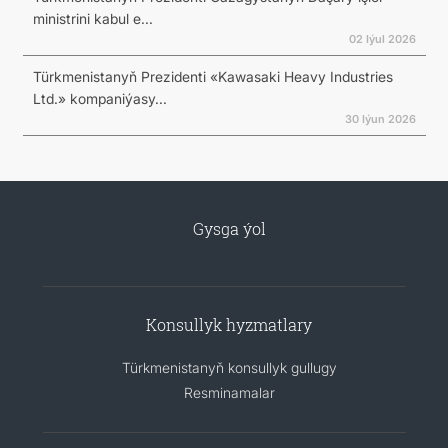
ministrini kabul e...
02 Iýul 2026
Türkmenistanyň Prezidenti «Kawasaki Heavy Industries
Ltd.» kompaniýasy...
30 Iýun 2026
Gysga ýol
Konsullyk hyzmatlary
Türkmenistanyň konsullyk gullugy
Resminamalar