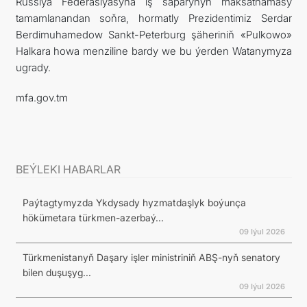
Russiýa Federasiýasyna iş saparynyň maksatnamasy
tamamlanandan soňra, hormatly Prezidentimiz Serdar
Berdimuhamedow Sankt-Peterburg şäheriniň «Pulkowo»
Halkara howa menziline bardy we bu ýerden Watanymyza
ugrady.
mfa.gov.tm
BEÝLEKI HABARLAR
Paýtagtymyzda Ykdysady hyzmatdaşlyk boýunça
hökümetara türkmen-azerbaý...
09 Iýul 2026
Türkmenistanyň Daşary işler ministriniň ABŞ-nyň senatory
bilen duşuşyg...
09 Iýul 2026