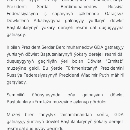
Prezidenti Serdar Berdimuhamedow Russiýa
Federasiýasyna iş saparynyň çäklerinde Garaşsyz
Döwletleriň Arkalaşygyna gatnaşyjy ýurtlaryň döwlet
Baştutanlarynyň ýokary derejeli resmi däl duşuşygyna
gatnaşdy.
Ir bilen Prezident Serdar Berdimuhamedow GDA gatnaşyjy
ýurtlaryň döwlet Baştutanlarynyň ýokary derejeli resmi däl
duşuşygynyň geçirilýän ýeri bolan Döwlet “Ermitaž”
muzeýine geldi. Bu ýerde Türkmenistanyň Prezidentini
Russiýa Federasiýasynyň Prezidenti Wladimir Putin mähirli
garşylady.
Sammitiň öňüsyrasynda oňa gatnaşýan döwlet
Baştutanlary «Ermitaž» muzeýine aýlanyp gördüler.
Muzeý bilen tanyşlyk tamamlanandan soňra, GDA
gatnaşyjy ýurtlaryň döwlet Baştutanlarynyň ýokary derejeli
resmi däl duşuşygy geçirildi.