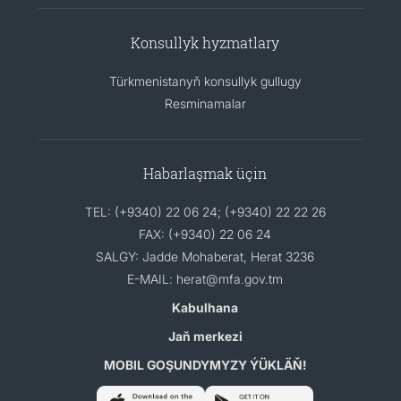
Konsullyk hyzmatlary
Türkmenistanyň konsullyk gullugy
Resminamalar
Habarlaşmak üçin
TEL: (+9340) 22 06 24; (+9340) 22 22 26
FAX: (+9340) 22 06 24
SALGY: Jadde Mohaberat, Herat 3236
E-MAIL: herat@mfa.gov.tm
Kabulhana
Jaň merkezi
MOBIL GOŞUNDYMYZY ÝÜKLÄŇ!