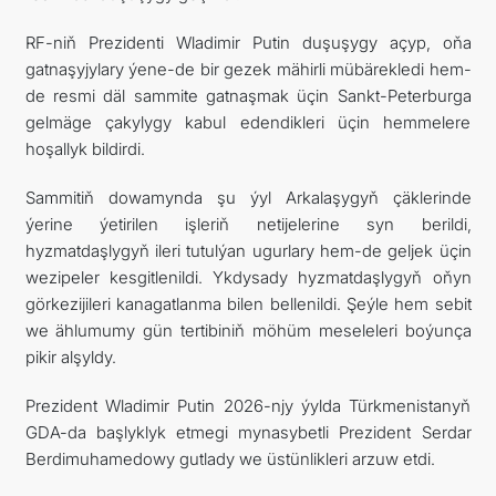
RF-niň Prezidenti Wladimir Putin duşuşygy açyp, oňa
gatnaşyjylary ýene-de bir gezek mähirli mübärekledi hem-
de resmi däl sammite gatnaşmak üçin Sankt-Peterburga
gelmäge çakylygy kabul edendikleri üçin hemmelere
hoşallyk bildirdi.
Sammitiň dowamynda şu ýyl Arkalaşygyň çäklerinde
ýerine ýetirilen işleriň netijelerine syn berildi,
hyzmatdaşlygyň ileri tutulýan ugurlary hem-de geljek üçin
wezipeler kesgitlenildi. Ykdysady hyzmatdaşlygyň oňyn
görkezijileri kanagatlanma bilen bellenildi. Şeýle hem sebit
we ählumumy gün tertibiniň möhüm meseleleri boýunça
pikir alşyldy.
Prezident Wladimir Putin 2026-njy ýylda Türkmenistanyň
GDA-da başlyklyk etmegi mynasybetli Prezident Serdar
Berdimuhamedowy gutlady we üstünlikleri arzuw etdi.