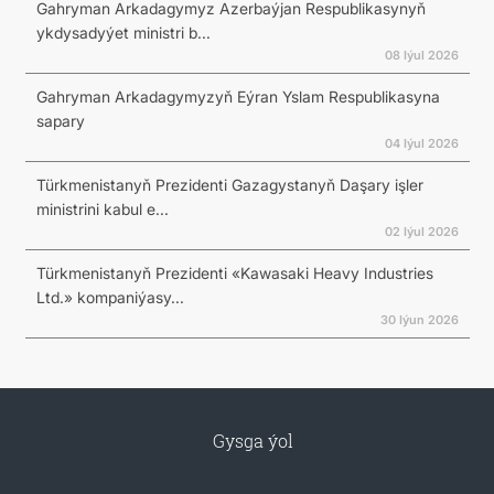
Gahryman Arkadagymyz Azerbaýjan Respublikasynyň
ykdysadyýet ministri b...
08 Iýul 2026
Gahryman Arkadagymyzyň Eýran Yslam Respublikasyna
sapary
04 Iýul 2026
Türkmenistanyň Prezidenti Gazagystanyň Daşary işler
ministrini kabul e...
02 Iýul 2026
Türkmenistanyň Prezidenti «Kawasaki Heavy Industries
Ltd.» kompaniýasy...
30 Iýun 2026
Gysga ýol