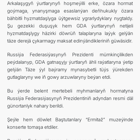
Arkalaşygyň ýurtlarynyň hoşmeýilli erke, özara hormat
goýmaga, ynanyşmaga esaslanýan deňhukukly özara
bähbitli hyzmatdaşlyga üýtgewsiz ygrarlydyklary nygtaldy.
Şu gezekki duşuşyk hem GDA ýurtlarynyň netijeli
hyzmatdaşlygy häzirki döwrüň talaplaryna laýyk gelýän
täze derejä çykarmagy maksat edinýändikleriniň güwäsidir.
Russiýa Federasiýasynyň Prezidenti mümkinçilikden
peýdalanyp, GDA gatnaşyjy ýurtlaryň ähli raýatlaryna ýetip
gelýän Täze ýyl baýramy mynasybetli tüýs ýürekden
gutlaglaryny we iň gowy arzuwlaryny beýan etdi.
Bu ýerde belent mertebeli myhmanlaryň hormatyna
Russiýa Federasiýasynyň Prezidentiniň adyndan resmi däl
günortanlyk nahary berildi.
Şeýle hem döwlet Baştutanlary “Ermitaž” muzeýinde
konserte tomaşa etdiler.