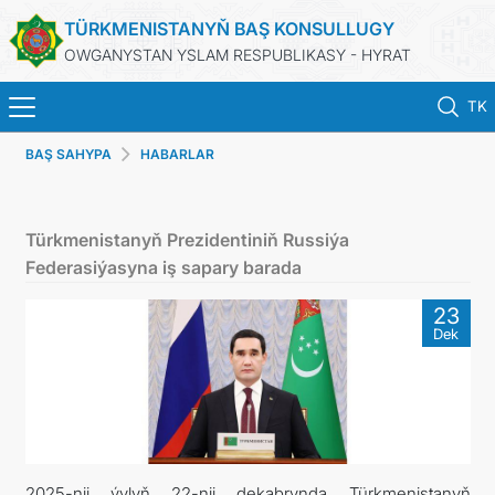
TÜRKMENISTANYŇ BAŞ KONSULLUGY
OWGANYSTAN YSLAM RESPUBLIKASY - HYRAT
TK
BAŞ SAHYPA
HABARLAR
BAŞ SAHYPA
HABARLAR
Türkmenistanyň Prezidentiniň Russiýa
Federasiýasyna iş sapary barada
TÜRKMENISTAN
23
Dek
KONSULLYK HYZMATLARY
DIM
ARAGATNAŞYK
2025-nji ýylyň 22-nji dekabrynda Türkmenistanyň