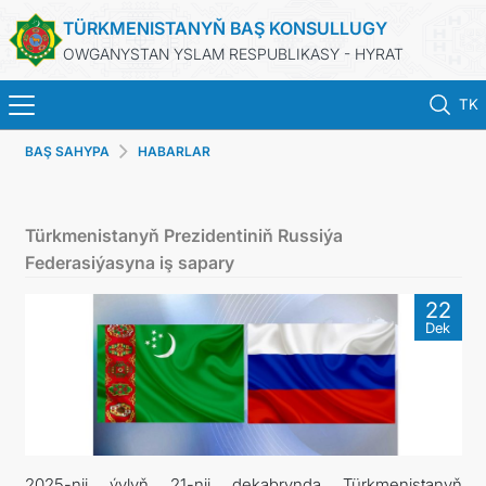
TÜRKMENISTANYŇ BAŞ KONSULLUGY
OWGANYSTAN YSLAM RESPUBLIKASY - HYRAT
TK
BAŞ SAHYPA
HABARLAR
BAŞ SAHYPA
HABARLAR
Türkmenistanyň Prezidentiniň Russiýa
Federasiýasyna iş sapary
TÜRKMENISTAN
22
Dek
KONSULLYK HYZMATLARY
DIM
ARAGATNAŞYK
2025-nji ýylyň 21-nji dekabrynda Türkmenistanyň