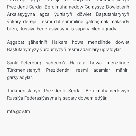
Prezidenti Serdar Berdimuhamedow Garaşsyz Döwletleriň
Arkalaşygyna agza ýurtlaryň döwlet Baştutanlarynyň
ýokary derejeli resmi däl sammitine gatnaşmak maksady
bilen, Russiýa Federasiýasyna iş sapary bilen ugrady.
Aşgabat şäheriniň Halkara howa menzilinde döwlet
Baştutanymyzy ýurdumyzyň resmi adamlary ugratdylar.
Sankt-Peterburg şäheriniň Halkara howa menzilinde
Türkmenistanyň Prezidentini resmi adamlar mähirli
garşyladylar.
Türkmenistanyň Prezidenti Serdar Berdimuhamedowyň
Russiýa Federasiýasyna iş sapary dowam edýär.
mfa.gov.tm