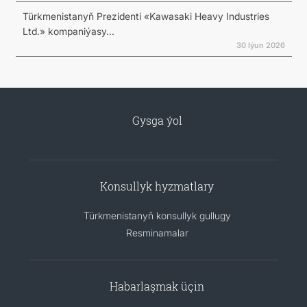
Türkmenistanyň Prezidenti «Kawasaki Heavy Industries
Ltd.» kompaniýasy...
30 Iýun 2026
Gysga ýol
Konsullyk hyzmatlary
Türkmenistanyň konsullyk gullugy
Resminamalar
Habarlaşmak üçin