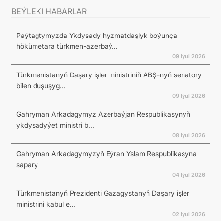
BEÝLEKI HABARLAR
Paýtagtymyzda Ykdysady hyzmatdaşlyk boýunça
hökümetara türkmen-azerbaý...
09 Iýul 2026
Türkmenistanyň Daşary işler ministriniň ABŞ-nyň senatory
bilen duşuşyg...
09 Iýul 2026
Gahryman Arkadagymyz Azerbaýjan Respublikasynyň
ykdysadyýet ministri b...
08 Iýul 2026
Gahryman Arkadagymyzyň Eýran Yslam Respublikasyna
sapary
04 Iýul 2026
Türkmenistanyň Prezidenti Gazagystanyň Daşary işler
ministrini kabul e...
02 Iýul 2026