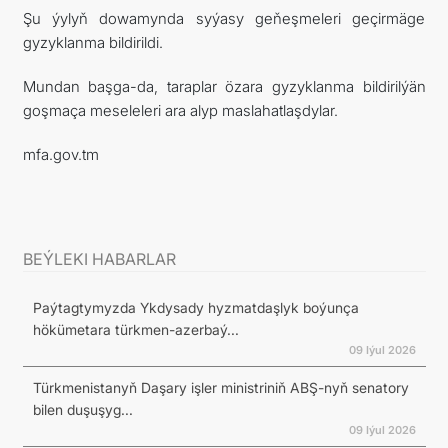
Şu ýylyň dowamynda syýasy geňeşmeleri geçirmäge
gyzyklanma bildirildi.
Mundan başga-da, taraplar özara gyzyklanma bildirilýän
goşmaça meseleleri ara alyp maslahatlaşdylar.
mfa.gov.tm
BEÝLEKI HABARLAR
Paýtagtymyzda Ykdysady hyzmatdaşlyk boýunça
hökümetara türkmen-azerbaý...
09 Iýul 2026
Türkmenistanyň Daşary işler ministriniň ABŞ-nyň senatory
bilen duşuşyg...
09 Iýul 2026