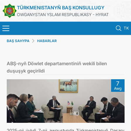
TÜRKMENISTANYŇ BAŞ KONSULLUGY
OWGANYSTAN YSLAM RESPUBLIKASY - HYRAT
TK
BAŞ SAHYPA
HABARLAR
BAŞ SAHYPA
HABARLAR
ABŞ-nyň Döwlet departamentiniň wekili bilen
duşuşyk geçirildi
TÜRKMENISTAN
7
Awg
KONSULLYK HYZMATLARY
DIM
ARAGATNAŞYK
2025-nji ýylyň 7-nji awgustynda Türkmenistanyň Daşary