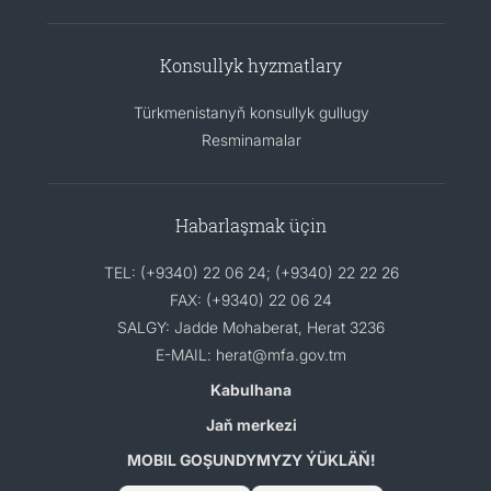
Konsullyk hyzmatlary
Türkmenistanyň konsullyk gullugy
Resminamalar
Habarlaşmak üçin
TEL: (+9340) 22 06 24; (+9340) 22 22 26
FAX: (+9340) 22 06 24
SALGY: Jadde Mohaberat, Herat 3236
E-MAIL: herat@mfa.gov.tm
Kabulhana
Jaň merkezi
MOBIL GOŞUNDYMYZY ÝÜKLÄŇ!