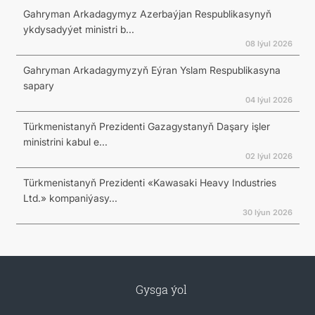
Gahryman Arkadagymyz Azerbaýjan Respublikasynyň
ykdysadyýet ministri b...
08 Iýul 2026
Gahryman Arkadagymyzyň Eýran Yslam Respublikasyna
sapary
04 Iýul 2026
Türkmenistanyň Prezidenti Gazagystanyň Daşary işler
ministrini kabul e...
02 Iýul 2026
Türkmenistanyň Prezidenti «Kawasaki Heavy Industries
Ltd.» kompaniýasy...
30 Iýun 2026
Gysga ýol