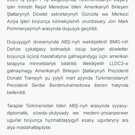
işler ministri Raşid Meredow bilen Amerikanyň Birleşen
Ştatlarynyň Döwlet sekretarynyň Günorta we Merkezi
Aziýa işleri boýunça kömekçisiniň orunbasary Jon Mark
Pommerşaýmyň arasynda duşuşyk geçirildi.
Duşuşygyň dowamynda ABŞ-nyň wekiliýetiniň BMG-niň
Deňze çykalgasy bolmadyk ösüp barýan döwletler
boýunça üçünji maslahatyna gatnaşandygy üçin amerikan
tarapyna minnetdarlyk bildirildi. Wekiliýetiň LLDC3-e
gatnaşmagy Amerikanyň Birleşen Ştatlarynyň Prezidenti
Donald Trampyň şu ýylyň mart aýynda Türkmenistanyň
Prezidenti Serdar Berdimuhamedowa iberen hatynda
bellenildi.
Taraplar Türkmenistan bilen ABŞ-nyň arasynda syýasy-
diplomatik, söwda-ykdysady we medeni-ynsanperwer
ugurlar boýunça hyzmatdaşlygyň esasy ugurlaryny ara
alyp maslahatlaşdylar.