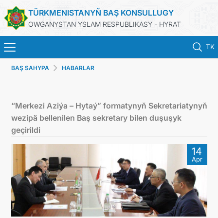
TÜRKMENISTANYŇ BAŞ KONSULLUGY
OWGANYSTAN YSLAM RESPUBLIKASY - HYRAT
TK
BAŞ SAHYPA
HABARLAR
BAŞ SAHYPA
HABARLAR
“Merkezi Aziýa – Hytaý” formatynyň Sekretariatynyň
wezipä bellenilen Baş sekretary bilen duşuşyk
TÜRKMENISTAN
geçirildi
14
KONSULLYK HYZMATLARY
Apr
DIM
ARAGATNAŞYK