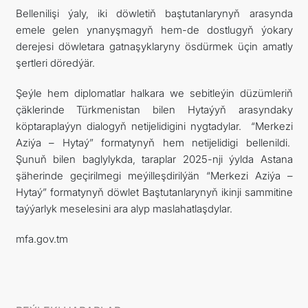
Bellenilişi ýaly, iki döwletiň baştutanlarynyň arasynda
emele gelen ynanyşmagyň hem-de dostlugyň ýokary
derejesi döwletara gatnaşyklaryny ösdürmek üçin amatly
şertleri döredýär.
Şeýle hem diplomatlar halkara we sebitleýin düzümleriň
çäklerinde Türkmenistan bilen Hytaýyň arasyndaky
köptaraplaýyn dialogyň netijelidigini nygtadylar. “Merkezi
Aziýa – Hytaý” formatynyň hem netijelidigi bellenildi.
Şunuň bilen baglylykda, taraplar 2025-nji ýylda Astana
şäherinde geçirilmegi meýilleşdirilýän “Merkezi Aziýa –
Hytaý” formatynyň döwlet Baştutanlarynyň ikinji sammitine
taýýarlyk meselesini ara alyp maslahatlaşdylar.
mfa.gov.tm