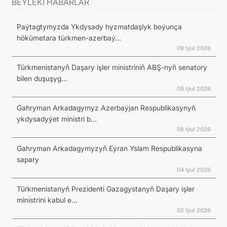
BEÝLEKI HABARLAR
Paýtagtymyzda Ykdysady hyzmatdaşlyk boýunça
hökümetara türkmen-azerbaý...
09 Iýul 2026
Türkmenistanyň Daşary işler ministriniň ABŞ-nyň senatory
bilen duşuşyg...
09 Iýul 2026
Gahryman Arkadagymyz Azerbaýjan Respublikasynyň
ykdysadyýet ministri b...
08 Iýul 2026
Gahryman Arkadagymyzyň Eýran Yslam Respublikasyna
sapary
04 Iýul 2026
Türkmenistanyň Prezidenti Gazagystanyň Daşary işler
ministrini kabul e...
02 Iýul 2026