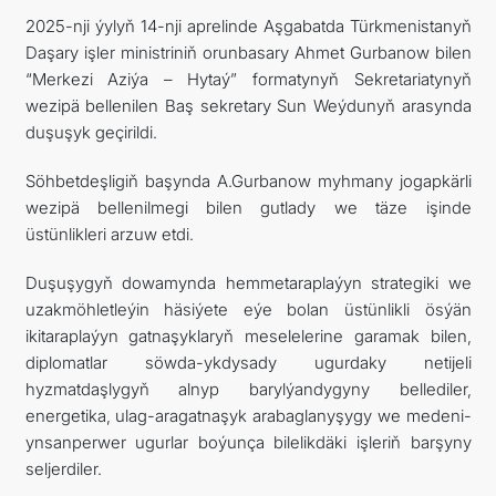
2025-nji ýylyň 14-nji aprelinde Aşgabatda Türkmenistanyň
Daşary işler ministriniň orunbasary Ahmet Gurbanow bilen
“Merkezi Aziýa – Hytaý” formatynyň Sekretariatynyň
wezipä bellenilen Baş sekretary Sun Weýdunyň arasynda
duşuşyk geçirildi.
Söhbetdeşligiň başynda A.Gurbanow myhmany jogapkärli
wezipä bellenilmegi bilen gutlady we täze işinde
üstünlikleri arzuw etdi.
Duşuşygyň dowamynda hemmetaraplaýyn strategiki we
uzakmöhletleýin häsiýete eýe bolan üstünlikli ösýän
ikitaraplaýyn gatnaşyklaryň meselelerine garamak bilen,
diplomatlar söwda-ykdysady ugurdaky netijeli
hyzmatdaşlygyň alnyp barylýandygyny bellediler,
energetika, ulag-aragatnaşyk arabaglanyşygy we medeni-
ynsanperwer ugurlar boýunça bilelikdäki işleriň barşyny
seljerdiler.