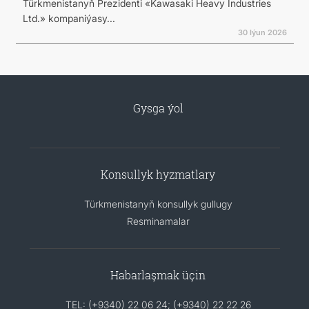
Türkmenistanyň Prezidenti «Kawasaki Heavy Industries
Ltd.» kompaniýasy...
30 Iýun 2026
Gysga ýol
Konsullyk hyzmatlary
Türkmenistanyň konsullyk gullugy
Resminamalar
Habarlaşmak üçin
TEL: (+9340) 22 06 24; (+9340) 22 22 26