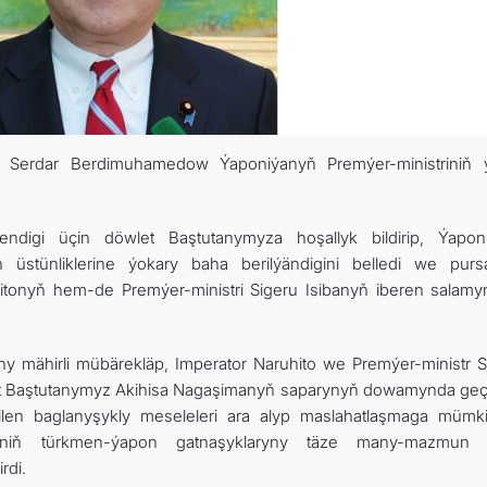
nt Serdar Berdimuhamedow Ýaponiýanyň Premýer-ministriniň ý
digi üçin döwlet Baştutanymyza hoşallyk bildirip, Ýapon
 üstünliklerine ýokary baha berilýändigini belledi we purs
tonyň hem-de Premýer-ministri Sigeru Isibanyň iberen salamyn
mähirli mübärekläp, Imperator Naruhito we Premýer-ministr S
et Baştutanymyz Akihisa Nagaşimanyň saparynyň dowamynda geçir
ilen baglanyşykly meseleleri ara alyp maslahatlaşmaga mümkin
eriniň türkmen-ýapon gatnaşyklaryny täze many-mazmun 
rdi.