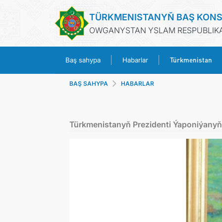
TÜRKMENISTANYŇ BAŞ KON
OWGANYSTAN YSLAM RESPUBLIKA
Türkmenistan
Baş sahypa
Habarlar
BAŞ SAHYPA
HABARLAR
Türkmenistanyň Prezidenti Ýaponiýanyň P