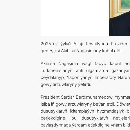
2025-nji ýylyň 5-nji fewralynda Prezide
geňeşçisi Akihisa Nagaşimany kabul etdi.
Akihisa Nagaşima wagt tapyp kabul eden
Türkmenistanyň ähli ulgamlarda gazanýan
peýdalanyp, Ýaponiýanyň Imperatory Naruhi
gowy arzuwlaryny ýetirdi.
Prezident Serdar Berdimuhamedow myhmany 
Isiba iň gowy arzuwlaryny beýan etdi. Döwl
duşuşyklaryň ikitaraplaýyn hyzmatdaşlyk b
berjekdigine, bu duşuşyklaryň netijel
baýlaşdyrmaga ýardam etjekdigine ynam bildi