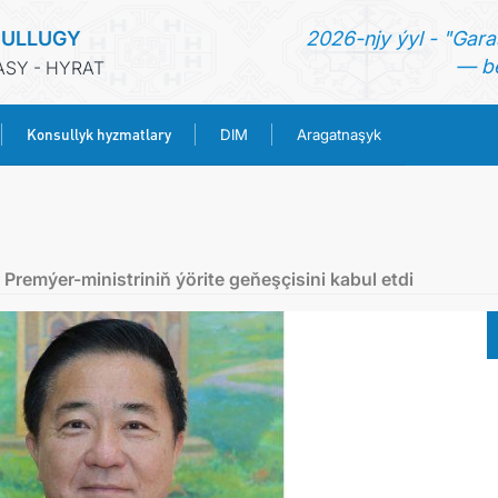
SULLUGY
2026-njy ýyl - "Gara
— be
SY - HYRAT
Konsullyk hyzmatlary
DIM
Aragatnaşyk
BAŞ SAHYPA
HABARLAR
remýer-ministriniň ýörite geňeşçisini kabul etdi
TÜRKMENISTAN
KONSULLYK HYZMATLARY
DIM
ARAGATNAŞYK