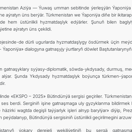
rkmenistan Aziýa — Ýuwaş umman sebitinde ýerleşýän Ýaponiýa 
 aýratyn üns berýär. Türkmenistan we Ýaponiýa diňe bir ikitarap
e hem üstünlikli hyzmatdaşlyk edýärler. Şunuň bilen baglyl
etine aýratyn üns çekildi.
rejesinde-de dürli ugurlarda hyzmatdaşlygy ösdürmek üçin meý
aponiýa» dialogyna gatnaşyjy ýurtlaryň döwlet Baştutanlarynyň il
on gatnaşyklary syýasy-diplomatik, söwda-ykdysady, durmuş, me
ne alýar. Şunda Ykdysady hyzmatdaşlyk boýunça türkmen-ýap
ir.
elinde «EKSPO – 2025» Bütindünýä sergisi geçiriler. Türkmenista
 ses berdi. Serginiň işine gatnaşmaga uly gyzyklanma bildirmek b
äzirki wagtda degişli taýýarlyk işleri alnyp barylýar» diýip, Pre
ýdalanyp, Bütindünýä sergisiniň üstünlikli geçirilmegini arzuw 
stanyň ýokary derejeli wekiliýetiniň bu sergä gatnaşm