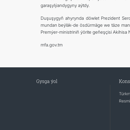
garaşylýandygyny aýtdy.
Duşuşygyň ahyrynda döwlet Prezident Se
mundan beýläk-de ösdürmäge we täze many
Premýer-ministriniň ýörite geňeşçisi Akihisa N
mfa.gov.tm
Gysga ýol
Kons
Türkm
Resmi