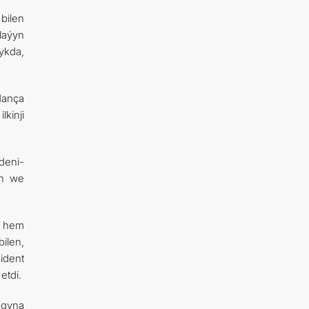
bilen
laýyn
ykda,
dança
kinji
deni-
on we
n hem
ilen,
zident
etdi.
agyna