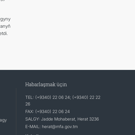
ygyny
ýanyň
tdi.
Habarlaşmak üçin
TEL: (+9340) 22 06 24; (+9340) 22 22
26
FAX: (+9340) 22 06 24
SALGY: Jadde Mohaberat, Herat 3236
lagy
E-MAIL: herat@mfa.gov.tm