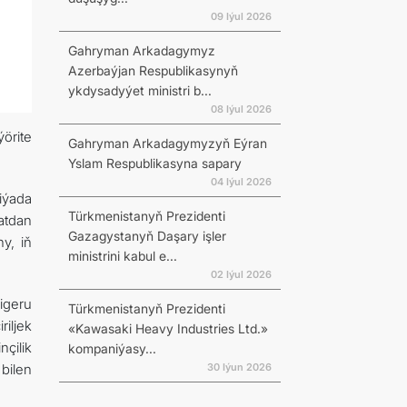
09 Iýul 2026
Gahryman Arkadagymyz
Azerbaýjan Respublikasynyň
ykdysadyýet ministri b...
08 Iýul 2026
örite
Gahryman Arkadagymyzyň Eýran
Yslam Respublikasyna sapary
04 Iýul 2026
iýada
Türkmenistanyň Prezidenti
atdan
Gazagystanyň Daşary işler
y, iň
ministrini kabul e...
02 Iýul 2026
igeru
Türkmenistanyň Prezidenti
iljek
«Kawasaki Heavy Industries Ltd.»
çilik
kompaniýasy...
30 Iýun 2026
bilen