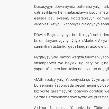
Duşuşygyň dowamynda bellenilişi ýaly, Tü
gatnaşyklaryň hemmetaraplaýyn ösdürilmegine
esasda däl, eýsem, köptaraplaýyn görnüşd
«Merkezi Aziýa – Ýaponiýa» dialogynyň ähmiý
Döwlet Baştutanymyz bu dialogyň sebit de
bolup durýandygyny aýdyp, «Merkezi Aziýa – Ý
sammitiniň üstünlikli geçirilmegini arzuw etdi.
Nygtalyşy ýaly, häzirki wagtda türkmen-ýap
ynsanperwer we beýleki ugurlary öz içi
ýapon-türkmen komitetlerine uly orun degişlid
«Mälim bolşy ýaly, Ýaponiýada şu ýylyň apr
bu serginiň Ýaponiýada geçirilmegini goldap
biz ýörite guramaçylyk toparyny döretdik we h
Serdar Berdimuhamedow aýtdy we pursatdan pe
Akihisa Nagaşima Ýaponiýada Türkmeni