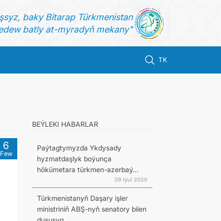
şsyz, baky Bitarap Türkmenistan
dew batly at-myradyň mekany"
TK
BEÝLEKI HABARLAR
6
Paýtagtymyzda Ykdysady
Few
hyzmatdaşlyk boýunça
hökümetara türkmen-azerbaý...
09 Iýul 2026
Türkmenistanyň Daşary işler
ministriniň ABŞ-nyň senatory bilen
duşuşyg...