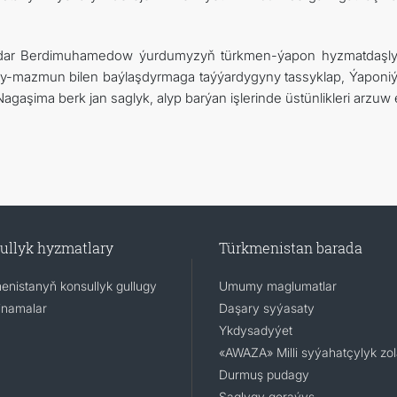
rdar Berdimuhamedow ýurdumyzyň türkmen-ýapon hyzmatdaşl
-mazmun bilen baýlaşdyrmaga taýýardygyny tassyklap, Ýaponi
agaşima berk jan saglyk, alyp barýan işlerinde üstünlikleri arzuw e
ullyk hyzmatlary
Türkmenistan barada
enistanyň konsullyk gullugy
Umumy maglumatlar
namalar
Daşary syýasaty
Ykdysadyýet
«AWAZA» Milli syýahatçylyk zo
Durmuş pudagy
Saglygy goraýyş