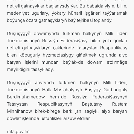
netijeli gatnaşyklar baglanyşdyrýar. Bu babatda ylym, bilim,
medeniýet ugurlary, ýokary hünärli işgärleri taýýarlamak
boýunça özara gatnaşyklaryň baý tejribesi toplandy.
Duşuşygyň dowamynda türkmen halkynyň Milli Lideri
Türkmenistanyň Russiýa Federasiýasy bilen ýola goýlan
netijeli gatnaşyklaryň çäklerinde Tatarystan Respublikasy
bilen köpugurly hyzmatdaşlygy giňeltmek ugrunda alyp
barýan işlerini mundan beýläk-de dowam etdirmäge
meýillidigini tassyklady.
Duşuşygyň ahyrynda türkmen halkynyň Milli Lideri,
Türkmenistanyň Halk Maslahatynyň Başlygy Gurbanguly
Berdimuhamedow hem-de Russiýa Federasiýasynyň
Tatarystan Respublikasynyň Baştutany Rustam
Minnihanow birek-birege berk jan saglyk, alyp barýan
döwlet işlerinde üstünlikleri arzuw etdiler.
mfa.gov.tm