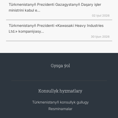
Türkmenistanyň Prezidenti Gazagystanyň Daşary işler
ministrini kabul e...
02 Iýul 2026
Türkmenistanyň Prezidenti «Kawasaki Heavy Industries
Ltd.» kompaniýasy...
30 Iýun 2026
Gysga ýol
Konsullyk hyzmatlary
Türkmenistanyň konsullyk gullugy
Resminamalar