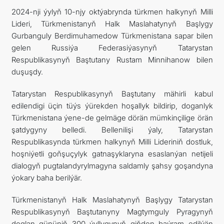
2024-nji ýylyň 10-njy oktýabrynda türkmen halkynyň Milli
Lideri, Türkmenistanyň Halk Maslahatynyň Başlygy
Gurbanguly Berdimuhamedow Türkmenistana sapar bilen
gelen Russiýa Federasiýasynyň Tatarystan
Respublikasynyň Baştutany Rustam Minnihanow bilen
duşuşdy.
Tatarystan Respublikasynyň Baştutany mähirli kabul
edilendigi üçin tüýs ýürekden hoşallyk bildirip, doganlyk
Türkmenistana ýene-de gelmäge dörän mümkinçilige örän
şatdygyny belledi. Bellenilişi ýaly, Tatarystan
Respublikasynda türkmen halkynyň Milli Lideriniň dostluk,
hoşniýetli goňşuçylyk gatnaşyklaryna esaslanýan netijeli
dialogyň pugtalandyrylmagyna saldamly şahsy goşandyna
ýokary baha berilýär.
Türkmenistanyň Halk Maslahatynyň Başlygy Tatarystan
Respublikasynyň Baştutanyny Magtymguly Pyragynyň
doglan gününiň 300 ýyllygynyň giňden baýram edilýän