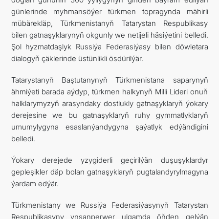
günlerinde myhmansöýer türkmen topragynda mähirli
mübärekläp, Türkmenistanyň Tatarystan Respublikasy
bilen gatnaşyklarynyň okgunly we netijeli häsiýetini belledi.
Şol hyzmatdaşlyk Russiýa Federasiýasy bilen döwletara
dialogyň çäklerinde üstünlikli ösdürilýär.
Tatarystanyň Baştutanynyň Türkmenistana saparynyň
ähmiýeti barada aýdyp, türkmen halkynyň Milli Lideri onuň
halklarymyzyň arasyndaky dostlukly gatnaşyklaryň ýokary
derejesine we bu gatnaşyklaryň ruhy gymmatlyklaryň
umumylygyna esaslanýandygyna şaýatlyk edýändigini
belledi.
Ýokary derejede yzygiderli geçirilýän duşuşyklardyr
gepleşikler däp bolan gatnaşyklaryň pugtalandyrylmagyna
ýardam edýär.
Türkmenistany we Russiýa Federasiýasynyň Tatarystan
Respublikasyny ynsanperwer ulgamda öňden gelýän