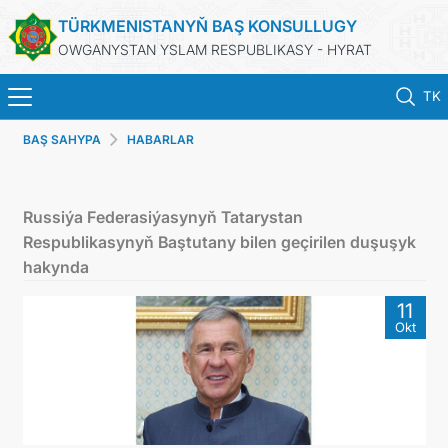
TÜRKMENISTANYŇ BAŞ KONSULLUGY
OWGANYSTAN YSLAM RESPUBLIKASY - HYRAT
TK
BAŞ SAHYPA
HABARLAR
BAŞ SAHYPA
HABARLAR
Russiýa Federasiýasynyň Tatarystan
Respublikasynyň Baştutany bilen geçirilen duşuşyk
TÜRKMENISTAN
hakynda
11
KONSULLYK HYZMATLARY
Okt
DIM
ARAGATNAŞYK