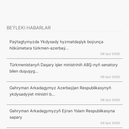
BEÝLEKI HABARLAR
Paýtagtymyzda Ykdysady hyzmatdaşlyk boýunça
hökümetara türkmen-azerbaý...
09 Iýul 2026
Türkmenistanyň Daşary işler ministriniň ABŞ-nyň senatory
bilen duşuşyg...
09 Iýul 2026
Gahryman Arkadagymyz Azerbaýjan Respublikasynyň
ykdysadyýet ministri b...
08 Iýul 2026
Gahryman Arkadagymyzyň Eýran Yslam Respublikasyna
sapary
04 Iýul 2026