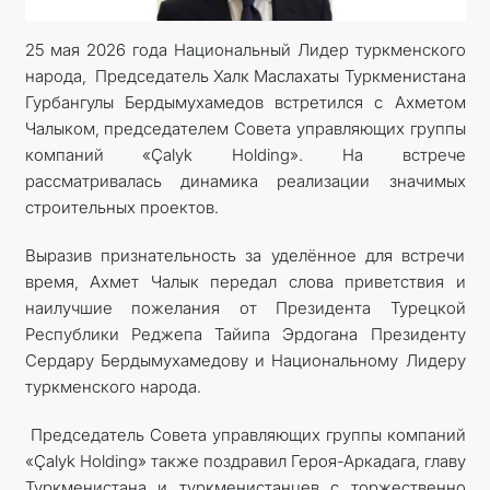
25 мая 2026 года Национальный Лидер туркменского
народа, Председатель Халк Маслахаты Туркменистана
Гурбангулы Бердымухамедов встретился с Ахметом
Чалыком, председателем Совета управляющих группы
компаний «Çalyk Holding». На встрече
рассматривалась динамика реализации значимых
строительных проектов.
Выразив признательность за уделённое для встречи
время, Ахмет Чалык передал слова приветствия и
наилучшие пожелания от Президента Турецкой
Республики Реджепа Тайипа Эрдогана Президенту
Сердару Бердымухамедову и Национальному Лидеру
туркменского народа.
Председатель Совета управляющих группы компаний
«Çalyk Holding» также поздравил Героя-Аркадага, главу
Туркменистана и туркменистанцев с торжественно