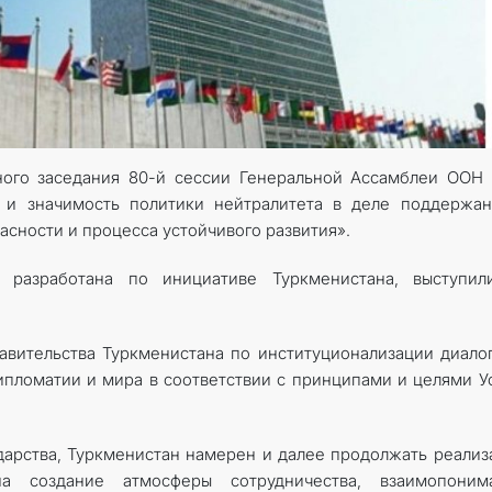
КОНТАКТНЫЕ ДАННЫЕ
ного заседания 80-й сессии Генеральной Ассамблеи ООН
ь и значимость политики нейтралитета в деле поддержа
сности и процесса устойчивого развития».
 разработана по инициативе Туркменистана, выступил
вительства Туркменистана по институционализации диало
ипломатии и мира в соответствии с принципами и целями У
ударства, Туркменистан намерен и далее продолжать реали
на создание атмосферы сотрудничества, взаимопонима