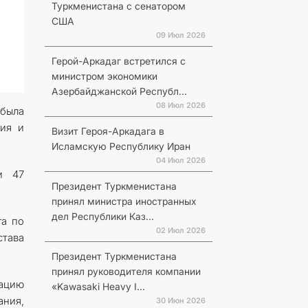
Туркменистана с сенатором
США
09 Июл 2026
Герой-Аркадаг встретился с
министром экономики
Азербайджанской Республ...
08 Июл 2026
 была
ния и
Визит Героя-Аркадага в
Исламскую Республику Иран
04 Июл 2026
и 47
Президент Туркменистана
принял министра иностранных
дел Республики Каз...
га по
02 Июл 2026
става
Президент Туркменистана
принял руководителя компании
зацию
«Kawasaki Heavy I...
ния,
30 Июн 2026