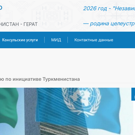
О
2026 год - "Незави
— родина целеустр
ИСТАН - ГЕРАТ
Консульские услуги
МИД
Контактные данные
ГЛАВНАЯ
НОВОСТИ
ю по инициативе Туркменистана
ТУРКМЕНИСТАН
КОНСУЛЬСКИЕ УСЛУГИ
МИД