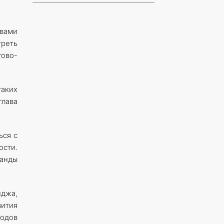
вами
треть
гово-
аких
лава
ься с
ости.
ганды
джа,
ития
родов