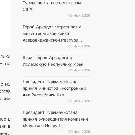
Туркменистана с сенатором
США
09 Июл 2026
Герой-Аркадаг встретился с
министром экономики
Азербайджанской Республ...
08 Июл 2026
блики
Визит Героя-Аркадага в
ОН по
Исламскую Республику Иран
04 Июл 2026
Президент Туркменистана
естно
принял министра иностранных
рства
дел Республики Каз...
ории
02 Июл 2026
Президент Туркменистана
ность
принял руководителя компании
«Kawasaki Heavy I...
ции в
30 Июн 2026
вого