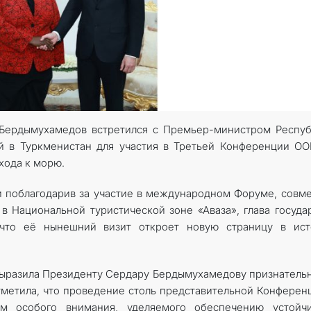
КОНТАКТНЫЕ ДАННЫЕ
 Бердымухамедов встретился с Премьер-министром Респу
й в Туркменистан для участия в Третьей Конференции О
хода к морю.
и поблагодарив за участие в международном Форуме, совм
 Национальной туристической зоне «Аваза», глава госуда
 что её нынешний визит откроет новую страницу в ист
 выразила Президенту Сердару Бердымухамедову признатель
тметила, что проведение столь представительной Конферен
ом особого внимания, уделяемого обеспечению устойчи