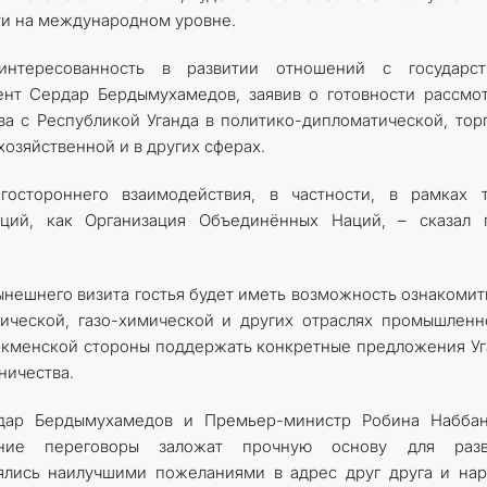
ти на международном уровне.
интересованность в развитии отношений с государст
ент Сердар Бердымухамедов, заявив о готовности рассмо
а с Республикой Уганда в политико-дипломатической, тор
озяйственной и в других сферах.
остороннего взаимодействия, в частности, в рамках т
ций, как Организация Объединённых Наций, – сказал г
нынешнего визита гостья будет иметь возможность ознакомит
ической, газо-химической и других отраслях промышленн
ркменской стороны поддержать конкретные предложения У
ничества.
дар Бердымухамедов и Премьер-министр Робина Наббан
шние переговоры заложат прочную основу для разв
ялись наилучшими пожеланиями в адрес друг друга и на