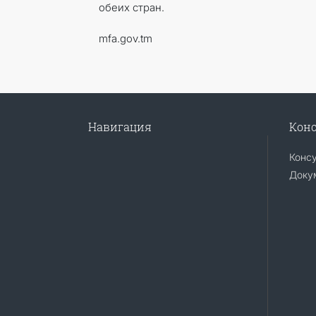
обеих стран.
mfa.gov.tm
Навигация
Конс
Конс
Доку