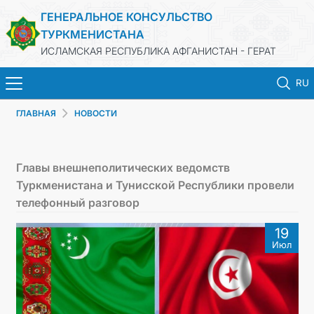
ГЕНЕРАЛЬНОЕ КОНСУЛЬСТВО
ТУРКМЕНИСТАНА
ИСЛАМСКАЯ РЕСПУБЛИКА АФГАНИСТАН - ГЕРАТ
RU
ГЛАВНАЯ
НОВОСТИ
ГЛАВНАЯ
НОВОСТИ
Главы внешнеполитических ведомств
Туркменистана и Тунисской Республики провели
ТУРКМЕНИСТАН
телефонный разговор
19
КОНСУЛЬСКИЕ УСЛУГИ
Июл
МИД
КОНТАКТНЫЕ ДАННЫЕ