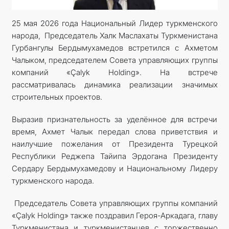
25 мая 2026 года Национальный Лидер туркменского
народа, Председатель Халк Маслахаты Туркменистана
Гурбангулы Бердымухамедов встретился с Ахметом
Чалыком, председателем Совета управляющих группы
компаний «Çalyk Holding». На встрече
рассматривалась динамика реализации значимых
строительных проектов.
Выразив признательность за уделённое для встречи
время, Ахмет Чалык передал слова приветствия и
наилучшие пожелания от Президента Турецкой
Республики Реджепа Тайипа Эрдогана Президенту
Сердару Бердымухамедову и Национальному Лидеру
туркменского народа.
Председатель Совета управляющих группы компаний
«Çalyk Holding» также поздравил Героя-Аркадага, главу
Туркменистана и туркменистанцев с торжественно