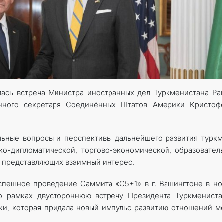
КОНТАКТНЫЕ ДАННЫЕ
ялась встреча Министра иностранных дел Туркменистана Р
енного секретаря Соединённых Штатов Америки Кристоф
льные вопросы и перспективы дальнейшего развития турк
ко-дипломатической, торгово-экономической, образовател
, представляющих взаимный интерес.
спешное проведение Саммита «C5+1» в г. Вашингтоне в н
го рамках двустороннюю встречу Президента Туркменист
и, которая придала новый импульс развитию отношений 