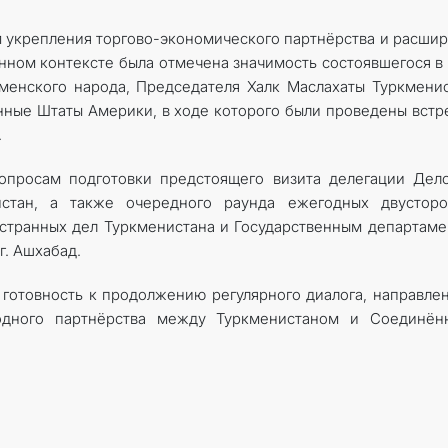
 укрепления торгово-экономического партнёрства и расши
нном контексте была отмечена значимость состоявшегося в
менского народа, Председателя Халк Маслахаты Туркмени
ные Штаты Америки, в ходе которого были проведены встр
.
опросам подготовки предстоящего визита делегации Дел
стан, а также очередного раунда ежегодных двусторо
странных дел Туркменистана и Государственным департам
г. Ашхабад.
 готовность к продолжению регулярного диалога, направле
одного партнёрства между Туркменистаном и Соединён