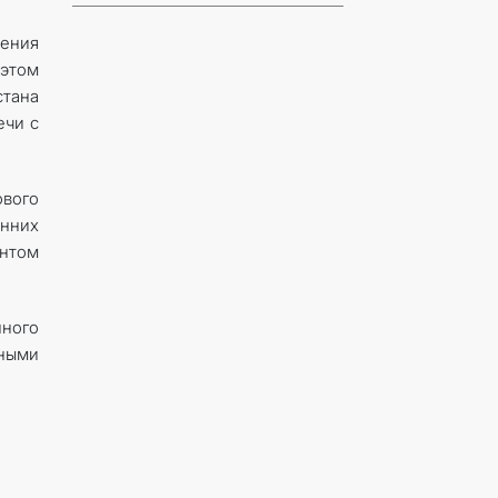
рения
 этом
стана
ечи с
ового
нних
ентом
нного
ными