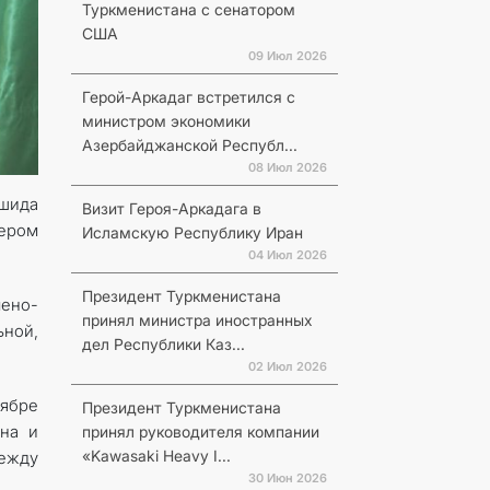
Туркменистана с сенатором
США
09 Июл 2026
Герой-Аркадаг встретился с
министром экономики
Азербайджанской Республ...
08 Июл 2026
ашида
Визит Героя-Аркадага в
ером
Исламскую Республику Иран
04 Июл 2026
Президент Туркменистана
мено-
принял министра иностранных
ьной,
дел Республики Каз...
02 Июл 2026
оябре
Президент Туркменистана
ана и
принял руководителя компании
«Kawasaki Heavy I...
между
30 Июн 2026