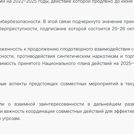
и на 2022–2025 годы, действие которой продлено до июня
ибербезопасности. В этой связи подчеркнуто значение при
ерпреступности, подписание которой состоится 25–26 ок
рженность к продолжению плодотворного взаимодействия 
ности, противодействия синтетическим наркотикам и тор
чимость принятого Национального плана действий на 2025
ные аспекты предстоящих совместных мероприятий в тек
ли о взаимной заинтересованности в дальнейшем разв
ли важность координации совместных действий для эффекти
 угрозам.