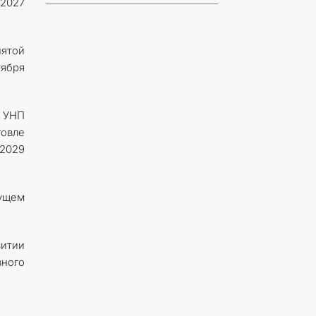
 2027
нятой
тября
с УНП
говле
–2029
ущем
итии
вного