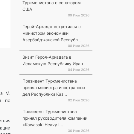
Туркменистана с сенатором
США
09 Июл 2026
Герой-Аркадаг встретился с
министром экономики
Азербайджанской Республ...
08 Июл 2026
Визит Героя-Аркадага в
Исламскую Республику Иран
04 Июл 2026
Президент Туркменистана
принял министра иностранных
на М.
дел Республики Каз...
и по
02 Июл 2026
Президент Туркменистана
принял руководителя компании
ствия
«Kawasaki Heavy I...
ации
30 Июн 2026