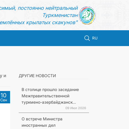
симый, постоянно нейтральный
Туркменистан
емлённых крылатых скакунов"
RU
у и
ДРУГИЕ НОВОСТИ
В столице прошло заседание
10
Межправительственной
Сен
туркмено-азербайджанск...
09 Июл 2026
О встрече Министра
иностранных дел