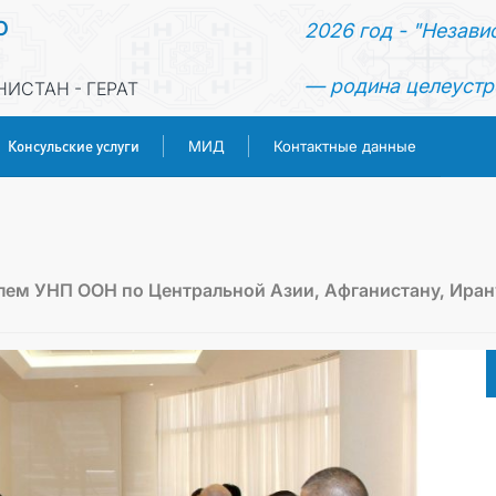
О
2026 год - "Незави
— родина целеустр
ИСТАН - ГЕРАТ
Консульские услуги
МИД
Контактные данные
ГЛАВНАЯ
НОВОСТИ
лем УНП ООН по Центральной Азии, Афганистану, Иран
ТУРКМЕНИСТАН
КОНСУЛЬСКИЕ УСЛУГИ
МИД